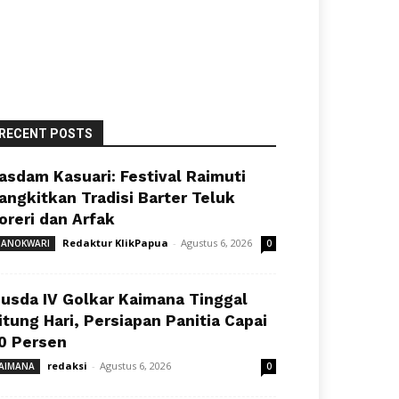
RECENT POSTS
asdam Kasuari: Festival Raimuti
angkitkan Tradisi Barter Teluk
oreri dan Arfak
Redaktur KlikPapua
-
Agustus 6, 2026
ANOKWARI
0
usda IV Golkar Kaimana Tinggal
itung Hari, Persiapan Panitia Capai
0 Persen
redaksi
-
Agustus 6, 2026
AIMANA
0