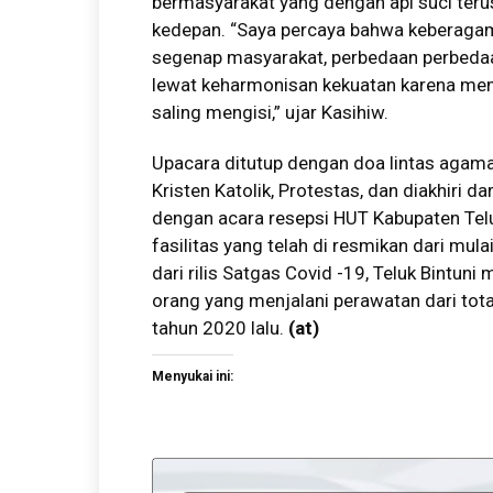
bermasyarakat yang dengan api suci ter
kedepan. “Saya percaya bahwa keberagam
segenap masyarakat, perbedaan perbedaa
lewat keharmonisan kekuatan karena mem
saling mengisi,” ujar Kasihiw.
Upacara ditutup dengan doa lintas agama.
Kristen Katolik, Protestas, dan diakhiri d
dengan acara resepsi HUT Kabupaten Tel
fasilitas yang telah di resmikan dari mul
dari rilis Satgas Covid -19, Teluk Bintun
orang yang menjalani perawatan dari tota
tahun 2020 lalu.
(
at
)
Menyukai ini: