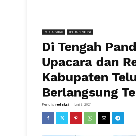
PAPUA BARAT
TELUK BINTUNI
Di Tengah Pand
Upacara dan R
Kabupaten Telu
Berlangsung T
Penulis
redaksi
-
Juni 9, 2021