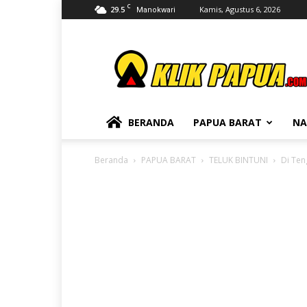
C
29.5
Kamis, Agustus 6, 2026
Manokwari
KLIKPAPUA
BERANDA
PAPUA BARAT
NA
Beranda
PAPUA BARAT
TELUK BINTUNI
Di Ten