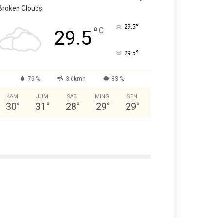
Broken Clouds
°
29.5
°
C
29.5
°
29.5
79 %
3.6kmh
83 %
KAM
JUM
SAB
MING
SEN
30
°
31
°
28
°
29
°
29
°