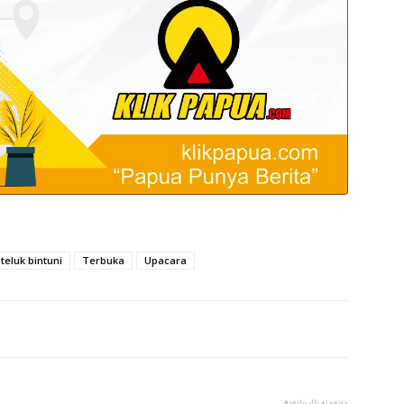
teluk bintuni
Terbuka
Upacara