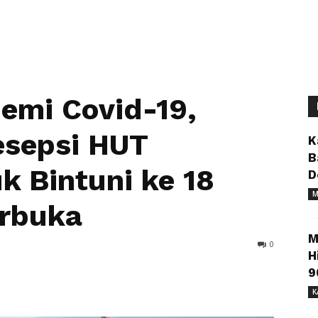
emi Covid-19,
esepsi HUT
K
B
k Bintuni ke 18
D
M
erbuka
M
0
H
9
K