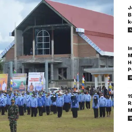
J
B
k
K
I
M
H
P
M
1
R
M
M