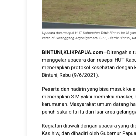
Upacara dan resepsi HUT Kabupaten Teluk Bintuni ke 18 ya
ketat, di Gelanggang Argosigemerai SP 5, Distrik Bintuni, R
BINTUNI
,KLIKPAPUA.com
—Ditengah sit
menggelar upacara dan resepsi HUT Kabup
menerapkan protokol kesehatan dengan ke
Bintuni, Rabu (9/6/2021).
Peserta dan hadirin yang bisa masuk ke 
menerapkan 3 M yakni memakai masker, m
kerumunan. Masyarakat umum datang han
penuh suka cita itu dari luar area gelangg
Kegiatan diawali dengan upacara yang dip
Kasihiw, dan dihadiri oleh Gubernur Pap