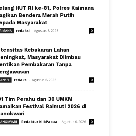
elang HUT RI ke-81, Polres Kaimana
agikan Bendera Merah Putih
epada Masyarakat
redaksi
-
Agustus 6, 2026
AIMANA
0
ntensitas Kebakaran Lahan
eningkat, Masyarakat Diimbau
entikan Pembakaran Tanpa
engawasan
redaksi
-
Agustus 6, 2026
ANSEL
0
91 Tim Perahu dan 30 UMKM
amaikan Festival Raimuti 2026 di
anokwari
Redaktur KlikPapua
-
Agustus 6, 2026
ANOKWARI
0