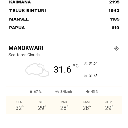
KAIMANA
2195
TELUK BINTUNI
1943
MANSEL
1185
PAPUA
610
MANOKWARI
Scattered Clouds
°
31.6
°
C
31.6
°
31.6
67 %
3.9kmh
45 %
SEN
SEL
RAB
KAM
JUM
32
°
29
°
28
°
28
°
29
°