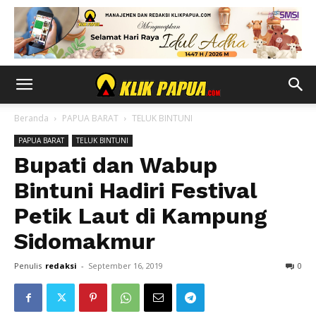
Beranda
PAPUA BARAT
TELUK BINTUNI
PAPUA BARAT
TELUK BINTUNI
Bupati dan Wabup
Bintuni Hadiri Festival
Petik Laut di Kampung
Sidomakmur
Penulis
redaksi
-
September 16, 2019
0