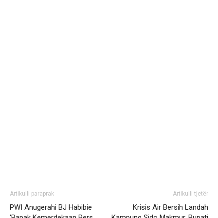
Artikulli paraprak
Artikulli tjetër
PWI Anugerahi BJ Habibie
Krisis Air Bersih Landah
‘Bapak Kemerdekaan Pers
Kampung Sido Makmur, Bupati