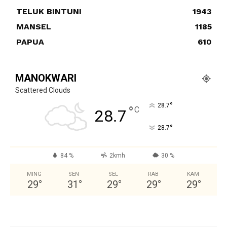
TELUK BINTUNI
1943
MANSEL
1185
PAPUA
610
MANOKWARI
Scattered Clouds
°
28.7
°
C
28.7
°
28.7
84 %
2kmh
30 %
MING
SEN
SEL
RAB
KAM
29
°
31
°
29
°
29
°
29
°