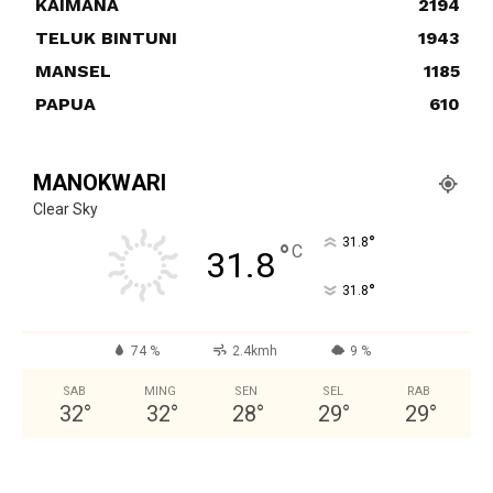
KAIMANA
2194
TELUK BINTUNI
1943
MANSEL
1185
PAPUA
610
MANOKWARI
Clear Sky
°
31.8
°
C
31.8
°
31.8
74 %
2.4kmh
9 %
SAB
MING
SEN
SEL
RAB
32
°
32
°
28
°
29
°
29
°