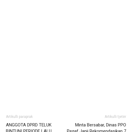
Artikulli paraprak
Artikulli tjetër
ANGGOTA DPRD TELUK
Minta Bersabar, Dinas PPO
BINTUNI PERIODE LALU
Pegaf Janji Rekomendasikan 7