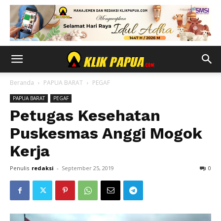
Beranda
PAPUA BARAT
PEGAF
PAPUA BARAT
PEGAF
Petugas Kesehatan
Puskesmas Anggi Mogok
Kerja
Penulis
redaksi
-
September 25, 2019
0