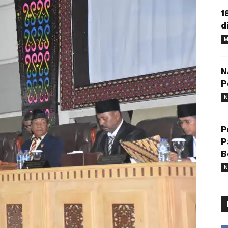
1
d
M
N
P
N
P
P
B
N