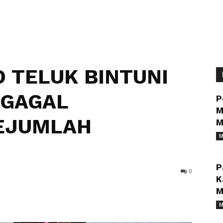
 TELUK BINTUNI
 GAGAL
P
M
SEJUMLAH
M
M
P
0
K
M
M