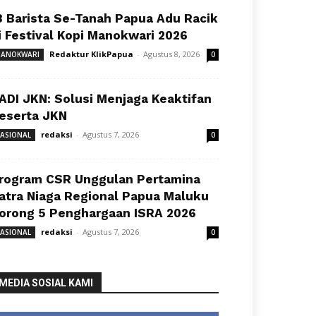
8 Barista Se-Tanah Papua Adu Racik
i Festival Kopi Manokwari 2026
Redaktur KlikPapua
-
Agustus 8, 2026
ANOKWARI
0
ADI JKN: Solusi Menjaga Keaktifan
eserta JKN
redaksi
-
Agustus 7, 2026
ASIONAL
0
rogram CSR Unggulan Pertamina
atra Niaga Regional Papua Maluku
orong 5 Penghargaan ISRA 2026
redaksi
-
Agustus 7, 2026
ASIONAL
0
MEDIA SOSIAL KAMI