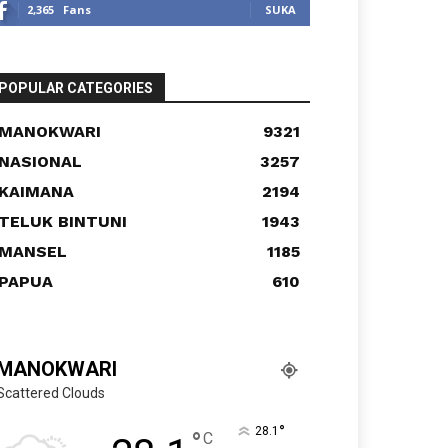
2,365
Fans
SUKA
POPULAR CATEGORIES
MANOKWARI
9321
NASIONAL
3257
KAIMANA
2194
TELUK BINTUNI
1943
MANSEL
1185
PAPUA
610
MANOKWARI
Scattered Clouds
°
28.1
°
C