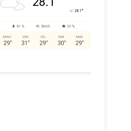
28.1
°
28.1
81 %
3kmh
33 %
MING
SEN
SEL
RAB
KAM
29
°
31
°
29
°
30
°
29
°