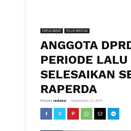
PAPUA BARAT
TELUK BINTUNI
ANGGOTA DPRD
PERIODE LALU
SELESAIKAN 
RAPERDA
Penulis
redaksi
-
September 25, 2019