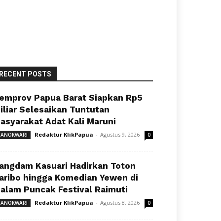
RECENT POSTS
emprov Papua Barat Siapkan Rp5
iliar Selesaikan Tuntutan
asyarakat Adat Kali Maruni
Redaktur KlikPapua
-
Agustus 9, 2026
ANOKWARI
0
angdam Kasuari Hadirkan Toton
aribo hingga Komedian Yewen di
alam Puncak Festival Raimuti
Redaktur KlikPapua
-
Agustus 8, 2026
ANOKWARI
0