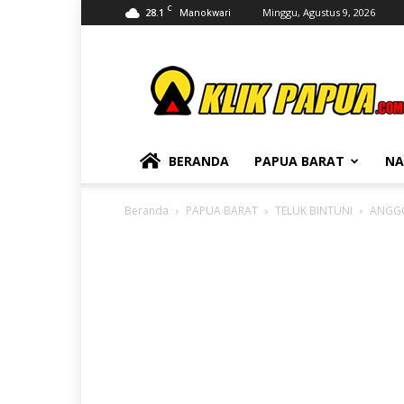
C
28.1
Minggu, Agustus 9, 2026
Manokwari
KLIKPAPUA
BERANDA
PAPUA BARAT
NA
Beranda
PAPUA BARAT
TELUK BINTUNI
ANGGO