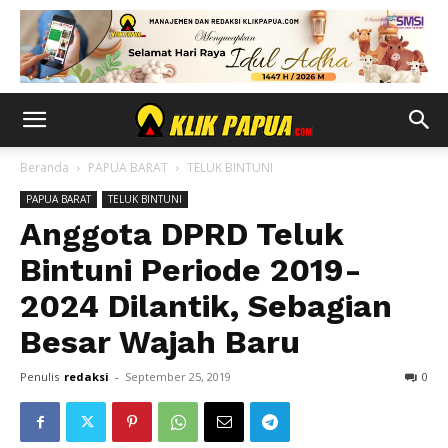
Beranda
PAPUA BARAT
TELUK BINTUNI
PAPUA BARAT
TELUK BINTUNI
Anggota DPRD Teluk
Bintuni Periode 2019-
2024 Dilantik, Sebagian
Besar Wajah Baru
Penulis
redaksi
-
September 25, 2019
0