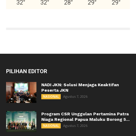
32
°
32
°
28
°
29
°
29
°
PILIHAN EDITOR
NADI JKN: Solusi Menjaga Keaktifan
Peserta JKN
Agustus 7, 2026
NASIONAL
Program CSR Unggulan Pertamina Patra
Niaga Regional Papua Maluku Borong 5...
Agustus 7, 2026
NASIONAL