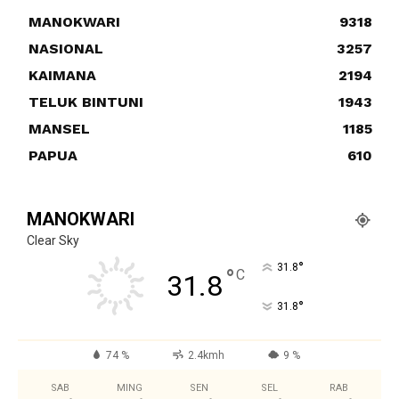
MANOKWARI
9318
NASIONAL
3257
KAIMANA
2194
TELUK BINTUNI
1943
MANSEL
1185
PAPUA
610
MANOKWARI
Clear Sky
°
31.8
°
C
31.8
°
31.8
74 %
2.4kmh
9 %
SAB
MING
SEN
SEL
RAB