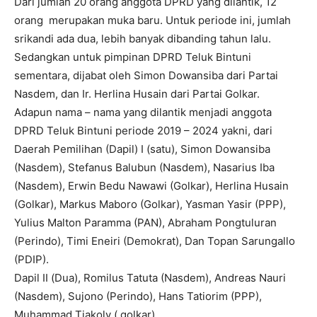
Dari jumlah 20 orang anggota DPRD yang dilantik, 12
orang merupakan muka baru. Untuk periode ini, jumlah
srikandi ada dua, lebih banyak dibanding tahun lalu.
Sedangkan untuk pimpinan DPRD Teluk Bintuni
sementara, dijabat oleh Simon Dowansiba dari Partai
Nasdem, dan Ir. Herlina Husain dari Partai Golkar.
Adapun nama – nama yang dilantik menjadi anggota
DPRD Teluk Bintuni periode 2019 – 2024 yakni, dari
Daerah Pemilihan (Dapil) I (satu), Simon Dowansiba
(Nasdem), Stefanus Balubun (Nasdem), Nasarius Iba
(Nasdem), Erwin Bedu Nawawi (Golkar), Herlina Husain
(Golkar), Markus Maboro (Golkar), Yasman Yasir (PPP),
Yulius Malton Paramma (PAN), Abraham Pongtuluran
(Perindo), Timi Eneiri (Demokrat), Dan Topan Sarungallo
(PDIP).
Dapil II (Dua), Romilus Tatuta (Nasdem), Andreas Nauri
(Nasdem), Sujono (Perindo), Hans Tatiorim (PPP),
Muhammad Tiakoly ( golkar).