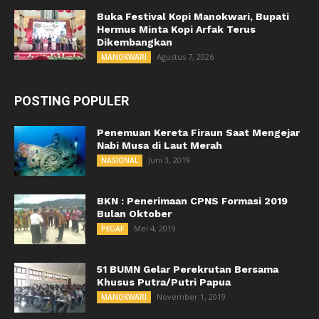
Buka Festival Kopi Manokwari, Bupati
Hermus Minta Kopi Arfak Terus
Dikembangkan
Agustus 7, 2026
MANOKWARI
POSTING POPULER
Penemuan Kereta Firaun Saat Mengejar
Nabi Musa di Laut Merah
Juni 3, 2019
NASIONAL
BKN : Penerimaan CPNS Formasi 2019
Bulan Oktober
Mei 4, 2019
PEGAF
51 BUMN Gelar Perekrutan Bersama
Khusus Putra/Putri Papua
November 1, 2019
MANOKWARI