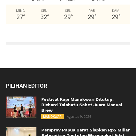
MING
SEN
SEL
RAB
KAM
27
°
32
°
29
°
29
°
29
°
PILIHAN EDITOR
Festival Kopi Manokwari Ditutup,
Richard Talahatu Sabet Juara Manual
Brew
Agustus 9, 2026
MANOKWARI
Pemprov Papua Barat Siapkan Rp5 Miliar
Selesaikan Tuntutan Masyarakat Adat