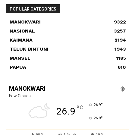
POPULAR CATEGORIES
MANOKWARI
9322
NASIONAL
3257
KAIMANA
2194
TELUK BINTUNI
1943
MANSEL
1185
PAPUA
610
MANOKWARI
Few Clouds
°
26.9
°
C
26.9
°
26.9
90 %
1.9kmh
19 %