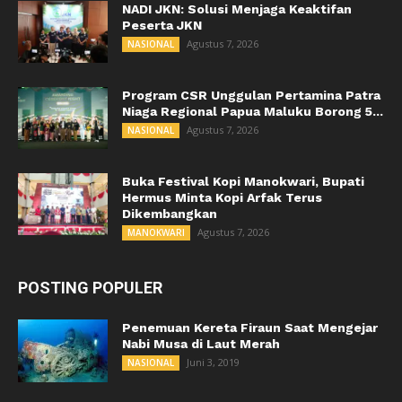
NADI JKN: Solusi Menjaga Keaktifan
Peserta JKN
Agustus 7, 2026
NASIONAL
Program CSR Unggulan Pertamina Patra
Niaga Regional Papua Maluku Borong 5...
Agustus 7, 2026
NASIONAL
Buka Festival Kopi Manokwari, Bupati
Hermus Minta Kopi Arfak Terus
Dikembangkan
Agustus 7, 2026
MANOKWARI
POSTING POPULER
Penemuan Kereta Firaun Saat Mengejar
Nabi Musa di Laut Merah
Juni 3, 2019
NASIONAL