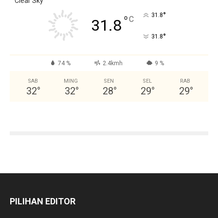
Clear Sky
°
31.8
°
C
31.8
°
31.8
74 %
2.4kmh
9 %
SAB
MING
SEN
SEL
RAB
32
°
32
°
28
°
29
°
29
°
PILIHAN EDITOR