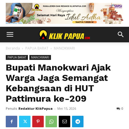
Beranda
PAPUA BARAT
MANOKWARI
PAPUA BARAT
MANOKWARI
Bupati Manokwari Ajak
Warga Jaga Semangat
Kebangsaan di HUT
Pattimura ke-209
Penulis
Redaktur KlikPapua
-
Mei 15, 2026
0