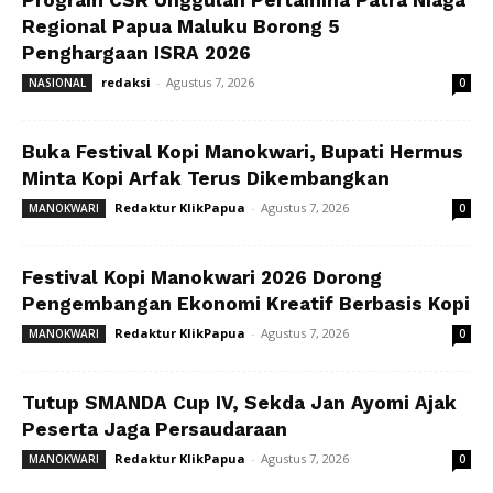
Program CSR Unggulan Pertamina Patra Niaga
Regional Papua Maluku Borong 5
Penghargaan ISRA 2026
redaksi
-
Agustus 7, 2026
NASIONAL
0
Buka Festival Kopi Manokwari, Bupati Hermus
Minta Kopi Arfak Terus Dikembangkan
Redaktur KlikPapua
-
Agustus 7, 2026
MANOKWARI
0
Festival Kopi Manokwari 2026 Dorong
Pengembangan Ekonomi Kreatif Berbasis Kopi
Redaktur KlikPapua
-
Agustus 7, 2026
MANOKWARI
0
Tutup SMANDA Cup IV, Sekda Jan Ayomi Ajak
Peserta Jaga Persaudaraan
Redaktur KlikPapua
-
Agustus 7, 2026
MANOKWARI
0