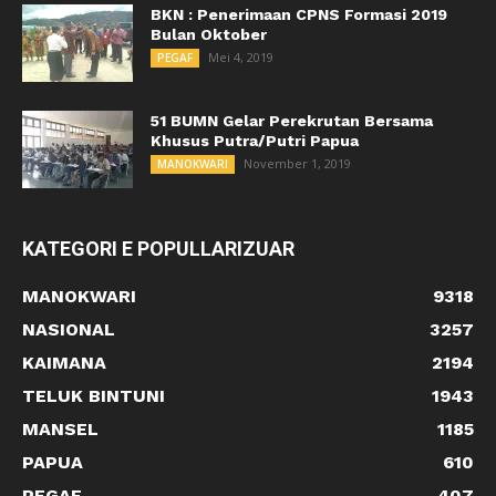
BKN : Penerimaan CPNS Formasi 2019
Bulan Oktober
Mei 4, 2019
PEGAF
51 BUMN Gelar Perekrutan Bersama
Khusus Putra/Putri Papua
November 1, 2019
MANOKWARI
KATEGORI E POPULLARIZUAR
MANOKWARI
9318
NASIONAL
3257
KAIMANA
2194
TELUK BINTUNI
1943
MANSEL
1185
PAPUA
610
PEGAF
407