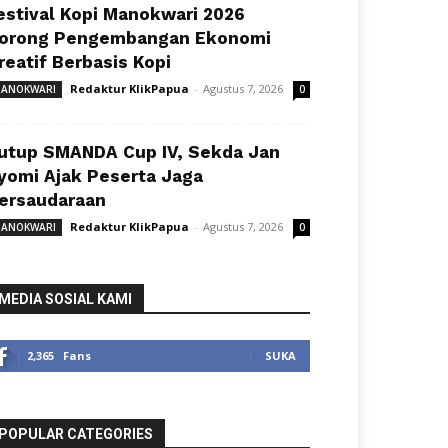
estival Kopi Manokwari 2026
orong Pengembangan Ekonomi
reatif Berbasis Kopi
Redaktur KlikPapua
-
Agustus 7, 2026
ANOKWARI
0
utup SMANDA Cup IV, Sekda Jan
yomi Ajak Peserta Jaga
ersaudaraan
Redaktur KlikPapua
-
Agustus 7, 2026
ANOKWARI
0
MEDIA SOSIAL KAMI
2,365
Fans
SUKA
POPULAR CATEGORIES