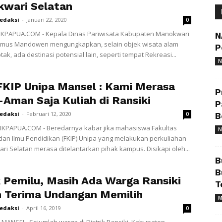
wari Selatan
redaksi
-
Januari 22, 2020
0
LIKPAPUA.COM - Kepala Dinas Pariwisata Kabupaten Manokwari
N
emus Mandowen mengungkapkan, selain objek wisata alam
P
ak, ada destinasi potensial lain, seperti tempat Rekreasi...
N
KIP Unipa Mansel : Kami Merasa
P
Aman Saja Kuliah di Ransiki
P
redaksi
-
Februari 12, 2020
0
B
IKPAPUA.COM - Beredarnya kabar jika mahasiswa Fakultas
N
an Ilmu Pendidikan (FKIP) Unipa yang melakukan perkuliahan
ri Selatan merasa ditelantarkan pihak kampus. Disikapi oleh...
B
B
 Pemilu, Masih Ada Warga Ransiki
T
 Terima Undangan Memilih
M
redaksi
-
April 16, 2019
0