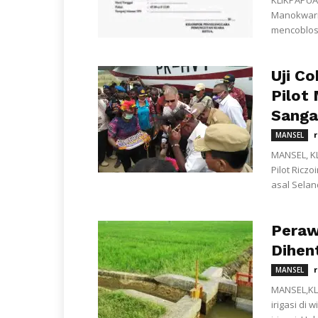
KLIKPAPUA,
Manokwari
mencoblos 
Uji C
Pilot
Sanga
MANSEL
MANSEL, K
Pilot Ricz
asal Selan
Peraw
Dihen
MANSEL
MANSEL,KL
irigasi di