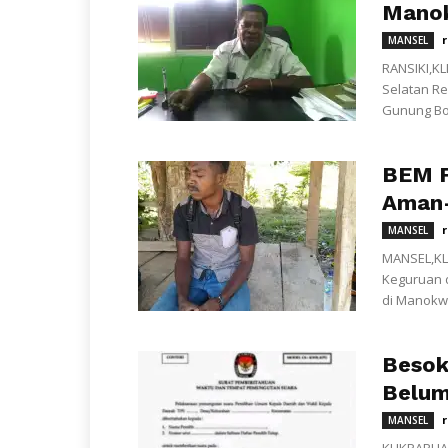
Manok
MANSEL
RANSIKI,K
Selatan R
Gunung Bot
BEM F
Aman-
MANSEL
MANSEL,KL
Keguruan d
di Manokwa
Besok
Belum
MANSEL