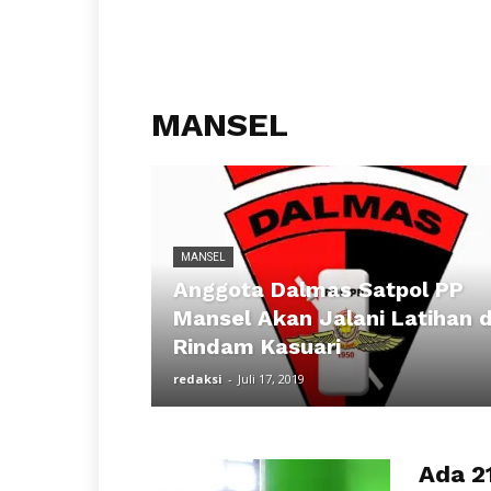
MANSEL
MANSEL
Anggota Dalmas Satpol PP
Mansel Akan Jalani Latihan d
Rindam Kasuari
redaksi
-
Juli 17, 2019
Ada 2