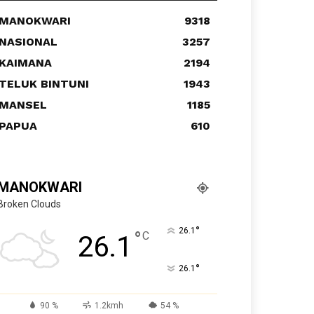
MANOKWARI
9318
NASIONAL
3257
KAIMANA
2194
TELUK BINTUNI
1943
MANSEL
1185
PAPUA
610
MANOKWARI
Broken Clouds
°
26.1
°
C
26.1
°
26.1
90 %
1.2kmh
54 %