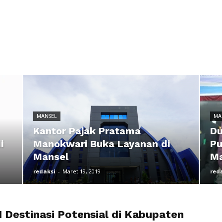
MANSEL
MA
Kantor Pajak Pratama
Du
i
Manokwari Buka Layanan di
Pu
Mansel
M
redaksi
-
Maret 19, 2019
red
1 Destinasi Potensial di Kabupaten