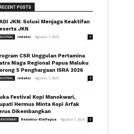
RECENT POSTS
ADI JKN: Solusi Menjaga Keaktifan
eserta JKN
redaksi
-
Agustus 7, 2026
ASIONAL
0
rogram CSR Unggulan Pertamina
atra Niaga Regional Papua Maluku
orong 5 Penghargaan ISRA 2026
redaksi
-
Agustus 7, 2026
ASIONAL
0
uka Festival Kopi Manokwari,
upati Hermus Minta Kopi Arfak
erus Dikembangkan
Redaktur KlikPapua
-
Agustus 7, 2026
ANOKWARI
0