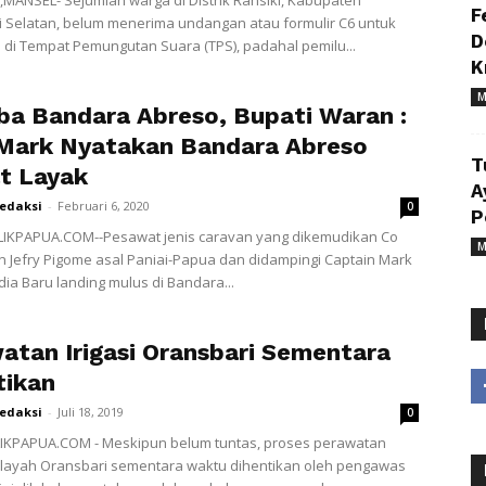
MANSEL- Sejumlah warga di Distrik Ransiki, Kabupaten
F
 Selatan, belum menerima undangan atau formulir C6 untuk
D
di Tempat Pemungutan Suara (TPS), padahal pemilu...
K
M
oba Bandara Abreso, Bupati Waran :
 Mark Nyatakan Bandara Abreso
T
t Layak
A
redaksi
-
Februari 6, 2020
0
P
LIKPAPUA.COM--Pesawat jenis caravan yang dikemudikan Co
M
oin Jefry Pigome asal Paniai-Papua dan didampingi Captain Mark
dia Baru landing mulus di Bandara...
atan Irigasi Oransbari Sementara
tikan
redaksi
-
Juli 18, 2019
0
IKPAPUA.COM - Meskipun belum tuntas, proses perawatan
 wilayah Oransbari sementara waktu dihentikan oleh pengawas