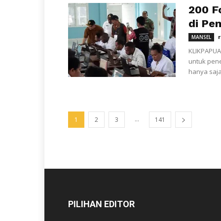
200 F
di Pe
MANSEL
KLIKPAPUA
untuk pen
hanya saja
...
1
2
3
141
PILIHAN EDITOR