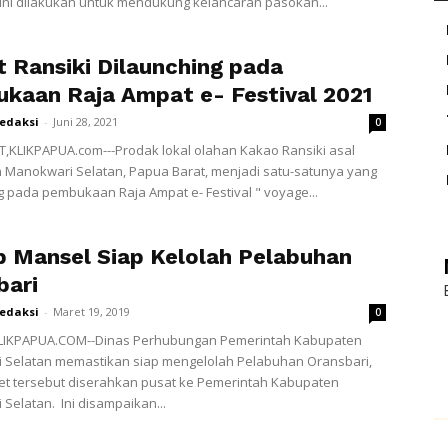
al ini dilakukan untuk mendukung kelancaran pasokan...
t Ransiki Dilaunching pada
kaan Raja Ampat e- Festival 2021
redaksi
-
Juni 28, 2021
0
,KLIKPAPUA.com---Prodak lokal olahan Kakao Ransiki asal
 Manokwari Selatan, Papua Barat, menjadi satu-satunya yang
g pada pembukaan Raja Ampat e- Festival " voyage...
b Mansel Siap Kelolah Pelabuhan
bari
redaksi
-
Maret 19, 2019
0
LIKPAPUA.COM--Dinas Perhubungan Pemerintah Kabupaten
 Selatan memastikan siap mengelolah Pelabuhan Oransbari,
et tersebut diserahkan pusat ke Pemerintah Kabupaten
Selatan. Ini disampaikan...