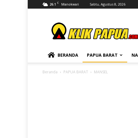
C
26.1
Sabtu, Agustus 8, 2026
Manokwari
KLIKPAPUA
BERANDA
PAPUA BARAT
NA
Beranda
PAPUA BARAT
MANSEL