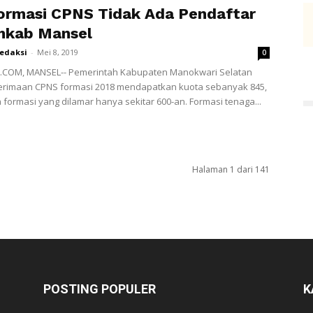
ormasi CPNS Tidak Ada Pendaftar
mkab Mansel
redaksi
-
Mei 8, 2019
0
.COM, MANSEL-- Pemerintah Kabupaten Manokwari Selatan
erimaan CPNS formasi 2018 mendapatkan kuota sebanyak 845,
 formasi yang dilamar hanya sekitar 600-an. Formasi tenaga...
Halaman 1 dari 141
POSTING POPULER
K