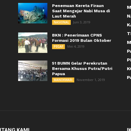
Penemuan Kereta Firaun
M
Saat Mengejar Nabi Musa di
N
Laut Merah
Juni 3, 2019
NASIONAL
K
T
BKN : Penerimaan CPNS
Formasi 2019 Bulan Oktober
M
Mei 4, 2019
PEGAF
P
P
51 BUMN Gelar Perekrutan
K
Bersama Khusus Putra/Putri
Papua
P
November 1, 2019
MANOKWARI
NTANG KAMI
I