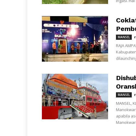
irigasi. H
Cokla
Pembu
MANSEL
RAJA AMPAT
Kabupaten
dilaunchin
Dishu
Orans
MANSEL
MANSEL, K
Manokwari
apabila as
Manokwari 