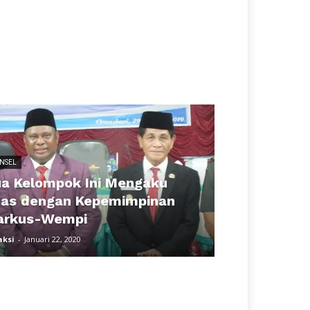
NSEL
a Kelompok Ini Mengaku
as dengan Kepemimpinan
arkus-Wempi
aksi
-
Januari 22, 2020