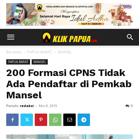
Beranda
PAPUA BARAT
MANSEL
PAPUA BARAT
MANSEL
200 Formasi CPNS Tidak
Ada Pendaftar di Pemkab
Mansel
Penulis
redaksi
-
Mei 8, 2019
0