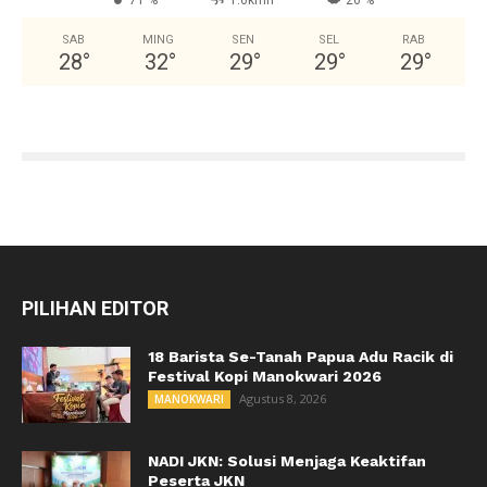
71 %
1.6kmh
26 %
SAB
MING
SEN
SEL
RAB
28
°
32
°
29
°
29
°
29
°
PILIHAN EDITOR
18 Barista Se-Tanah Papua Adu Racik di
Festival Kopi Manokwari 2026
Agustus 8, 2026
MANOKWARI
NADI JKN: Solusi Menjaga Keaktifan
Peserta JKN