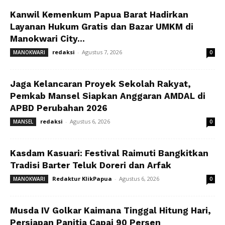
Kanwil Kemenkum Papua Barat Hadirkan
Layanan Hukum Gratis dan Bazar UMKM di
Manokwari City...
redaksi
-
Agustus 7, 2026
MANOKWARI
0
Jaga Kelancaran Proyek Sekolah Rakyat,
Pemkab Mansel Siapkan Anggaran AMDAL di
APBD Perubahan 2026
redaksi
-
Agustus 6, 2026
MANSEL
0
Kasdam Kasuari: Festival Raimuti Bangkitkan
Tradisi Barter Teluk Doreri dan Arfak
Redaktur KlikPapua
-
Agustus 6, 2026
MANOKWARI
0
Musda IV Golkar Kaimana Tinggal Hitung Hari,
Persiapan Panitia Capai 90 Persen