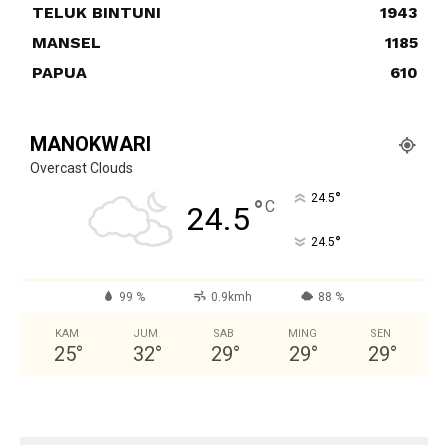
TELUK BINTUNI
1943
MANSEL
1185
PAPUA
610
MANOKWARI
Overcast Clouds
°
24.5
°
C
24.5
°
24.5
99 %
0.9kmh
88 %
KAM
JUM
SAB
MING
SEN
25
°
32
°
29
°
29
°
29
°