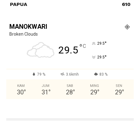
PAPUA
610
MANOKWARI
Broken Clouds
°
29.5
°
C
29.5
°
29.5
79 %
3.6kmh
83 %
KAM
JUM
SAB
MING
SEN
30
°
31
°
28
°
29
°
29
°