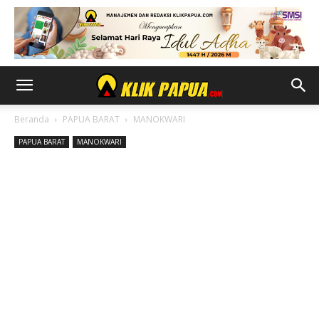
Beranda
PAPUA BARAT
MANOKWARI
PAPUA BARAT
MANOKWARI