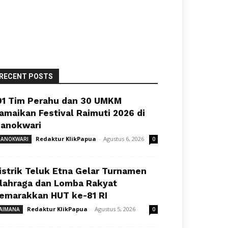
RECENT POSTS
91 Tim Perahu dan 30 UMKM
amaikan Festival Raimuti 2026 di
anokwari
Redaktur KlikPapua
-
Agustus 6, 2026
ANOKWARI
0
istrik Teluk Etna Gelar Turnamen
lahraga dan Lomba Rakyat
emarakkan HUT ke-81 RI
Redaktur KlikPapua
-
Agustus 5, 2026
AIMANA
0