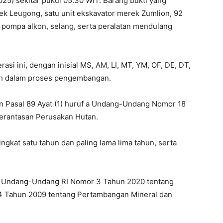
25) sekitar pukul 05.30 WIT. Barang bukti yang
ek Leugong, satu unit ekskavator merek Zumlion, 92
 pompa alkon, selang, serta peralatan mendulang
si ini, dengan inisial MS, AM, LI, MT, YM, OF, DE, DT,
sih dalam proses pengembangan.
gan Pasal 89 Ayat (1) huruf a Undang-Undang Nomor 18
rantasan Perusakan Hutan.
gkat satu tahun dan paling lama lima tahun, serta
158 Undang-Undang RI Nomor 3 Tahun 2020 tentang
 Tahun 2009 tentang Pertambangan Mineral dan