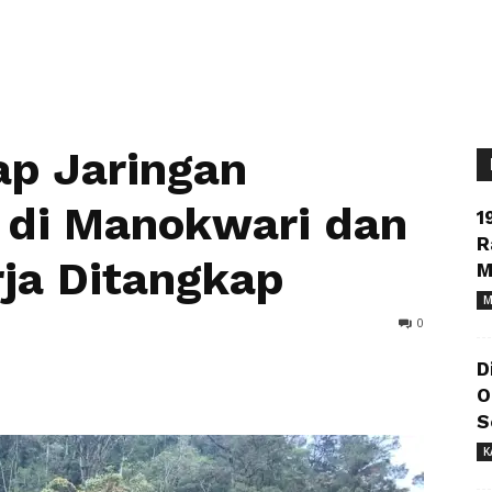
ap Jaringan
 di Manokwari dan
1
R
rja Ditangkap
M
M
0
D
O
S
K