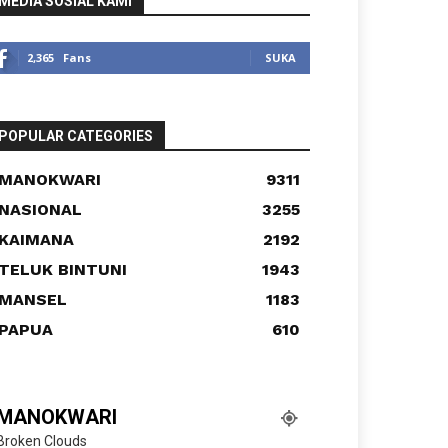
MEDIA SOSIAL KAMI
2,365
Fans
SUKA
POPULAR CATEGORIES
MANOKWARI
9311
NASIONAL
3255
KAIMANA
2192
TELUK BINTUNI
1943
MANSEL
1183
PAPUA
610
MANOKWARI
Broken Clouds