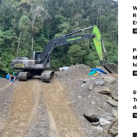
W
R
E
M
P
M
h
M
S
T
d
N