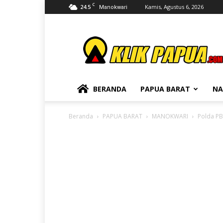
C
24.5
Kamis, Agustus 6, 2026
Manokwari
KLIKPAPUA
BERANDA
PAPUA BARAT
NA
Beranda
PAPUA BARAT
MANOKWARI
Polda PB