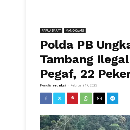
PAPUA BARAT
MANOKWARI
Polda PB Ungk
Tambang Ilegal
Pegaf, 22 Peke
Penulis
redaksi
-
Februari 17, 2025