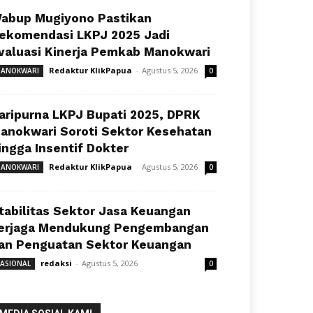
abup Mugiyono Pastikan
ekomendasi LKPJ 2025 Jadi
valuasi Kinerja Pemkab Manokwari
Redaktur KlikPapua
-
Agustus 5, 2026
ANOKWARI
0
aripurna LKPJ Bupati 2025, DPRK
anokwari Soroti Sektor Kesehatan
ingga Insentif Dokter
Redaktur KlikPapua
-
Agustus 5, 2026
ANOKWARI
0
tabilitas Sektor Jasa Keuangan
erjaga Mendukung Pengembangan
an Penguatan Sektor Keuangan
redaksi
-
Agustus 5, 2026
ASIONAL
0