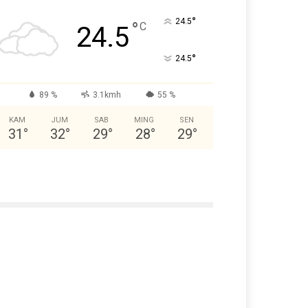
°
24.5
°
C
24.5
°
24.5
89 %
3.1kmh
55 %
KAM
JUM
SAB
MING
SEN
31
°
32
°
29
°
28
°
29
°