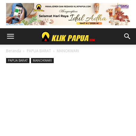
Beranda
PAPUA BARAT
MANOKWARI
PAPUA BARAT
MANOKWARI