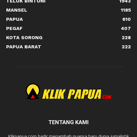
TELUK BINTUNI
1943
MANSEL
1185
PAPUA
610
PEGAF
407
KOTA SORONG
228
PAPUA BARAT
222
TENTANG KAMI
Klikpapua.com hadir menambah nuansa baru dunia jurnalistik