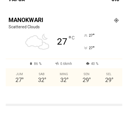
MANOKWARI
Scattered Clouds
°
27
°
C
27
°
27
86 %
0.6kmh
40 %
JUM
SAB
MING
SEN
SEL
27
°
32
°
32
°
29
°
29
°