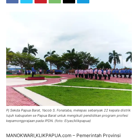
Pj Sekda Papua Barat, Yacob S. Fonataba, melepas sebanyak 22 kepala distrik
tujuh kabupaten se Papua Barat untuk mengikuti pendidikan program profesi
kepamongprajaan pada IPDN. (foto: Elyas/klikpapua)
MANOKWARI,KLIKPAPUA.com – Pemerintah Provinsi