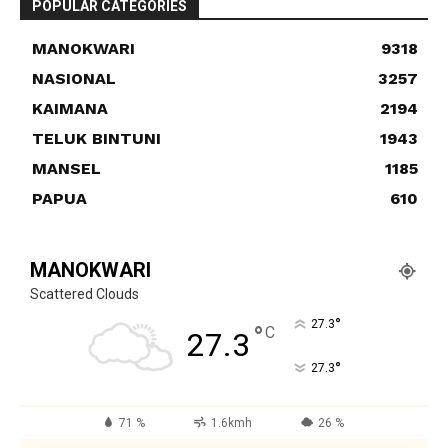
POPULAR CATEGORIES
MANOKWARI
9318
NASIONAL
3257
KAIMANA
2194
TELUK BINTUNI
1943
MANSEL
1185
PAPUA
610
MANOKWARI
Scattered Clouds
°
27.3
°
C
27.3
°
27.3
71 %
1.6kmh
26 %