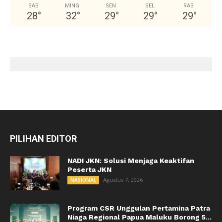
SAB
MING
SEN
SEL
RAB
28
°
32
°
29
°
29
°
29
°
PILIHAN EDITOR
NADI JKN: Solusi Menjaga Keaktifan
Peserta JKN
Agustus 7, 2026
NASIONAL
Program CSR Unggulan Pertamina Patra
Niaga Regional Papua Maluku Borong 5...