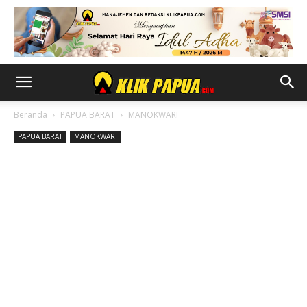
Beranda
PAPUA BARAT
MANOKWARI
PAPUA BARAT
MANOKWARI