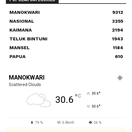
MANOKWARI
9312
NASIONAL
3255
KAIMANA
2194
TELUK BINTUNI
1943
MANSEL
1184
PAPUA
610
MANOKWARI
Scattered Clouds
°
30.6
°
C
30.6
°
30.6
79 %
5.8kmh
26 %