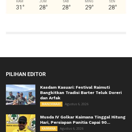
KAM
JUM
SAB
MING
SEN
31
°
28
°
28
°
29
°
28
°
PILIHAN EDITOR
Kasdam Kasuari: Festival Raimuti
Bangkitkan Tradisi Barter Teluk Doreri
dan Arfak
Agustus 6, 2026
MANOKWARI
Musda IV Golkar Kaimana Tinggal Hitung
Hari, Persiapan Panitia Capai 90...
Agustus 6, 2026
KAIMANA