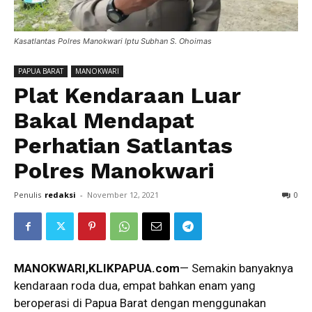
Kasatlantas Polres Manokwari Iptu Subhan S. Ohoimas
PAPUA BARAT
MANOKWARI
Plat Kendaraan Luar
Bakal Mendapat
Perhatian Satlantas
Polres Manokwari
Penulis
redaksi
-
November 12, 2021
0
MANOKWARI,KLIKPAPUA.com
— Semakin banyaknya
kendaraan roda dua, empat bahkan enam yang
beroperasi di Papua Barat dengan menggunakan