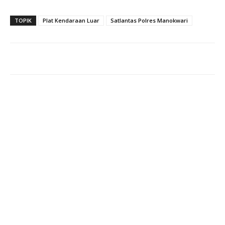
TOPIK
Plat Kendaraan Luar
Satlantas Polres Manokwari