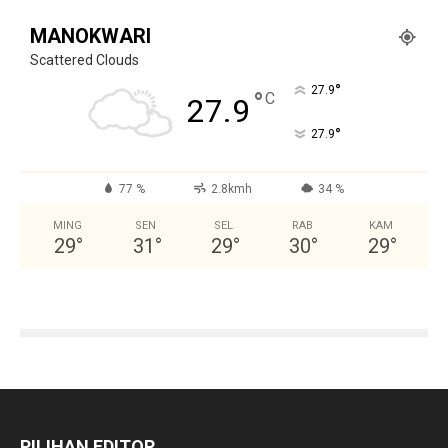
MANOKWARI
Scattered Clouds
°
27.9
°
C
27.9
°
27.9
77 %
2.8kmh
34 %
MING
SEN
SEL
RAB
KAM
29
°
31
°
29
°
30
°
29
°
PILIHAN EDITOR