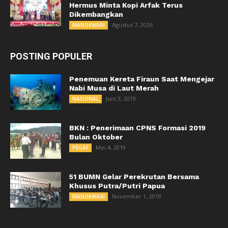
Hermus Minta Kopi Arfak Terus
Dikembangkan
Agustus 7, 2026
MANOKWARI
POSTING POPULER
Penemuan Kereta Firaun Saat Mengejar
Nabi Musa di Laut Merah
Juni 3, 2019
NASIONAL
BKN : Penerimaan CPNS Formasi 2019
Bulan Oktober
Mei 4, 2019
PEGAF
51 BUMN Gelar Perekrutan Bersama
Khusus Putra/Putri Papua
November 1, 2019
MANOKWARI