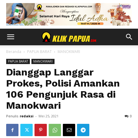
Beranda
PAPUA BARAT
MANOKWARI
PAPUA BARAT
MANOKWARI
Dianggap Langgar
Prokes, Polisi Amankan
106 Pengunjuk Rasa di
Manokwari
Penulis
redaksi
-
Mei 25, 2021
0