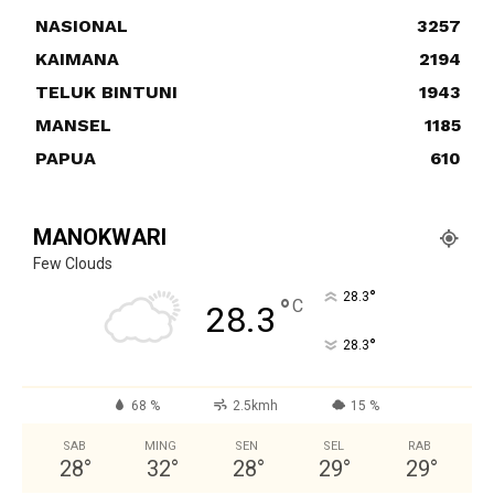
NASIONAL
3257
KAIMANA
2194
TELUK BINTUNI
1943
MANSEL
1185
PAPUA
610
MANOKWARI
Few Clouds
°
28.3
°
C
28.3
°
28.3
68 %
2.5kmh
15 %
SAB
MING
SEN
SEL
RAB
28
°
32
°
28
°
29
°
29
°