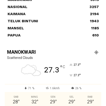
NASIONAL
3257
KAIMANA
2194
TELUK BINTUNI
1943
MANSEL
1185
PAPUA
610
MANOKWARI
Scattered Clouds
°
27.3
°
C
27.3
°
27.3
71 %
1.6kmh
26 %
SAB
MING
SEN
SEL
RAB
28
°
32
°
29
°
29
°
29
°