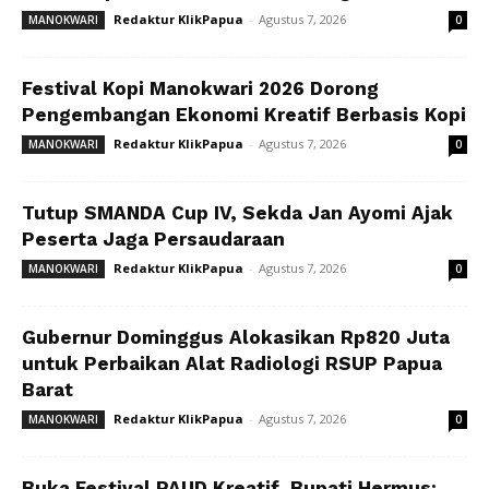
Redaktur KlikPapua
-
Agustus 7, 2026
MANOKWARI
0
Festival Kopi Manokwari 2026 Dorong
Pengembangan Ekonomi Kreatif Berbasis Kopi
Redaktur KlikPapua
-
Agustus 7, 2026
MANOKWARI
0
Tutup SMANDA Cup IV, Sekda Jan Ayomi Ajak
Peserta Jaga Persaudaraan
Redaktur KlikPapua
-
Agustus 7, 2026
MANOKWARI
0
Gubernur Dominggus Alokasikan Rp820 Juta
untuk Perbaikan Alat Radiologi RSUP Papua
Barat
Redaktur KlikPapua
-
Agustus 7, 2026
MANOKWARI
0
Buka Festival PAUD Kreatif, Bupati Hermus: