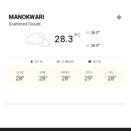
MANOKWARI
Scattered Clouds
°
28.3
°
C
28.3
°
28.3
67 %
2.4kmh
47 %
JUM
SAB
MING
SEN
SEL
28
°
28
°
28
°
29
°
28
°