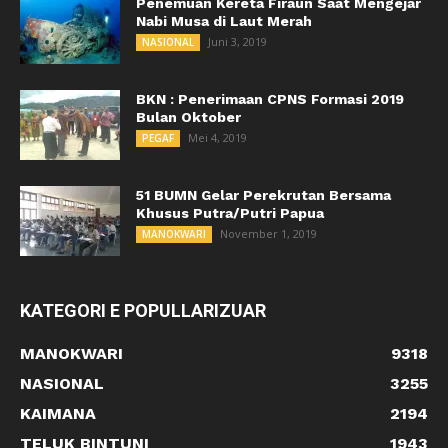
Penemuan Kereta Firaun Saat Mengejar
Nabi Musa di Laut Merah
Juni 3, 2019
NASIONAL
BKN : Penerimaan CPNS Formasi 2019
Bulan Oktober
Mei 4, 2019
PEGAF
51 BUMN Gelar Perekrutan Bersama
Khusus Putra/Putri Papua
November 1, 2019
MANOKWARI
KATEGORI E POPULLARIZUAR
MANOKWARI
9318
NASIONAL
3255
KAIMANA
2194
TELUK BINTUNI
1943