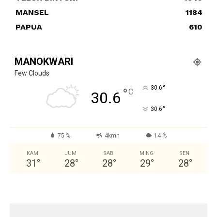
MANSEL
1184
PAPUA
610
MANOKWARI
Few Clouds
°
30.6
°
C
30.6
°
30.6
75 %
4kmh
14 %
KAM
JUM
SAB
MING
SEN
31
°
28
°
28
°
29
°
28
°