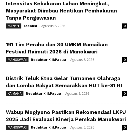
Intensitas Kebakaran Lahan Meningkat,
Masyarakat Diimbau Hentikan Pembakaran
Tanpa Pengawasan
redaksi
-
Agustus 6, 2026
MANSEL
0
191 Tim Perahu dan 30 UMKM Ramaikan
Festival Raimuti 2026 di Manokwari
Redaktur KlikPapua
-
Agustus 6, 2026
MANOKWARI
0
Distrik Teluk Etna Gelar Turnamen Olahraga
dan Lomba Rakyat Semarakkan HUT ke-81 RI
Redaktur KlikPapua
-
Agustus 5, 2026
KAIMANA
0
Wabup Mugiyono Pastikan Rekomendasi LKPJ
2025 Jadi Evaluasi Kinerja Pemkab Manokwari
Redaktur KlikPapua
-
Agustus 5, 2026
MANOKWARI
0