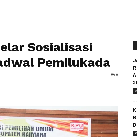
lar Sosialisasi
adwal Pemilukada
J
R
0
A
2
M
K
B
D
M