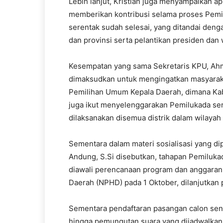
Lebih lanjut, Kristian juga menyampaikan a
memberikan kontribusi selama proses Pemil
serentak sudah selesai, yang ditandai deng
dan provinsi serta pelantikan presiden dan 
Kesempatan yang sama Sekretaris KPU, Ahmad
dimaksudkan untuk mengingatkan masyarak
Pemilihan Umum Kepala Daerah, dimana Ka
juga ikut menyelenggarakan Pemilukada ser
dilaksanakan disemua distrik dalam wilaya
Sementara dalam materi sosialisasi yang d
Andung, S.Si disebutkan, tahapan Pemilukad
diawali perencanaan program dan anggaran 
Daerah (NPHD) pada 1 Oktober, dilanjutkan
Sementara pendaftaran pasangan calon sendi
hingga pemungutan suara yang dijadwalkan 