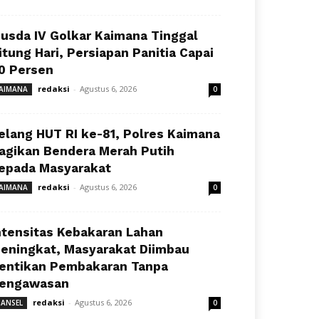
usda IV Golkar Kaimana Tinggal
itung Hari, Persiapan Panitia Capai
0 Persen
redaksi
-
Agustus 6, 2026
AIMANA
0
elang HUT RI ke-81, Polres Kaimana
agikan Bendera Merah Putih
epada Masyarakat
redaksi
-
Agustus 6, 2026
AIMANA
0
ntensitas Kebakaran Lahan
eningkat, Masyarakat Diimbau
entikan Pembakaran Tanpa
engawasan
redaksi
-
Agustus 6, 2026
ANSEL
0