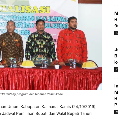
M
H
9
K
J
B
k
K
I
M
019 tentang program dan tahapan Pemilukada.
H
P
ihan Umum Kabupaten Kaimana, Kamis (24/10/2019),
M
 Jadwal Pemilihan Bupati dan Wakil Bupati Tahun