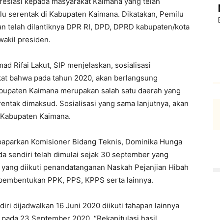
presiasi kepada masyarakat Kaimana yang telah
u serentak di Kabupaten Kaimana. Dikatakan, Pemilu
an telah dilantiknya DPR RI, DPD, DPRD kabupaten/kota
wakil presiden.
 Rifai Lakut, SIP menjelaskan, sosialisasi
at bahwa pada tahun 2020, akan berlangsung
bupaten Kaimana merupakan salah satu daerah yang
entak dimaksud. Sosialisasi yang sama lanjutnya, akan
h Kabupaten Kaimana.
ipaparkan Komisioner Bidang Teknis, Dominika Hunga
a sendiri telah dimulai sejak 30 september yang
yang diikuti penandatanganan Naskah Pejanjian Hibah
 pembentukan PPK, PPS, KPPS serta lainnya.
ri dijadwalkan 16 Juni 2020 diikuti tahapan lainnya
pada 23 September 2020. “Rekapitulasi hasil