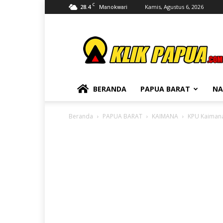
C
28.4
Kamis, Agustus 6, 2026
Manokwari
KLIKPAPUA
BERANDA
PAPUA BARAT
NA
Beranda
PAPUA BARAT
KAIMANA
KPU Kaimana