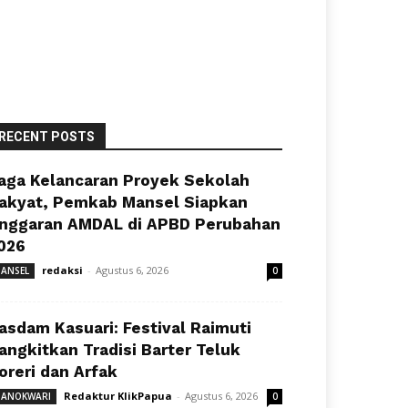
RECENT POSTS
aga Kelancaran Proyek Sekolah
akyat, Pemkab Mansel Siapkan
nggaran AMDAL di APBD Perubahan
026
redaksi
-
Agustus 6, 2026
ANSEL
0
asdam Kasuari: Festival Raimuti
angkitkan Tradisi Barter Teluk
oreri dan Arfak
Redaktur KlikPapua
-
Agustus 6, 2026
ANOKWARI
0