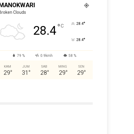
MANOKWARI
Broken Clouds
°
28.4
°
C
28.4
°
28.4
79 %
0.9kmh
58 %
KAM
JUM
SAB
MING
SEN
29
°
31
°
28
°
29
°
29
°