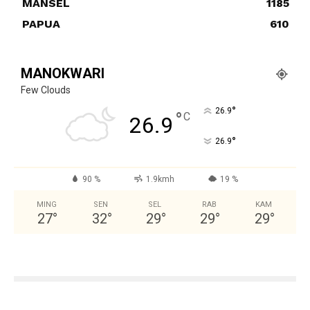
MANSEL
1185
PAPUA
610
MANOKWARI
Few Clouds
°
26.9
°
C
26.9
°
26.9
90 %
1.9kmh
19 %
MING
SEN
SEL
RAB
KAM
27
°
32
°
29
°
29
°
29
°