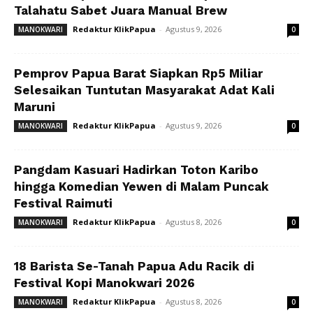
Talahatu Sabet Juara Manual Brew
Redaktur KlikPapua
-
Agustus 9, 2026
MANOKWARI
0
Pemprov Papua Barat Siapkan Rp5 Miliar
Selesaikan Tuntutan Masyarakat Adat Kali
Maruni
Redaktur KlikPapua
-
Agustus 9, 2026
MANOKWARI
0
Pangdam Kasuari Hadirkan Toton Karibo
hingga Komedian Yewen di Malam Puncak
Festival Raimuti
Redaktur KlikPapua
-
Agustus 8, 2026
MANOKWARI
0
18 Barista Se-Tanah Papua Adu Racik di
Festival Kopi Manokwari 2026
Redaktur KlikPapua
-
Agustus 8, 2026
MANOKWARI
0