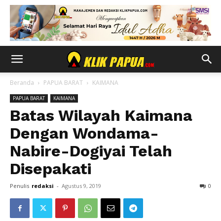
Beranda
PAPUA BARAT
KAIMANA
PAPUA BARAT
KAIMANA
Batas Wilayah Kaimana
Dengan Wondama-
Nabire-Dogiyai Telah
Disepakati
Penulis
redaksi
-
Agustus 9, 2019
0