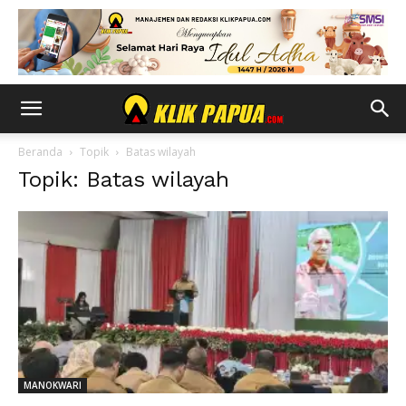
Beranda
Topik
Batas wilayah
Topik: Batas wilayah
MANOKWARI