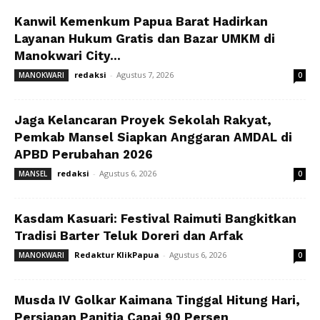
Kanwil Kemenkum Papua Barat Hadirkan
Layanan Hukum Gratis dan Bazar UMKM di
Manokwari City...
redaksi
-
Agustus 7, 2026
MANOKWARI
0
Jaga Kelancaran Proyek Sekolah Rakyat,
Pemkab Mansel Siapkan Anggaran AMDAL di
APBD Perubahan 2026
redaksi
-
Agustus 6, 2026
MANSEL
0
Kasdam Kasuari: Festival Raimuti Bangkitkan
Tradisi Barter Teluk Doreri dan Arfak
Redaktur KlikPapua
-
Agustus 6, 2026
MANOKWARI
0
Musda IV Golkar Kaimana Tinggal Hitung Hari,
Persiapan Panitia Capai 90 Persen