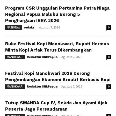
Program CSR Unggulan Pertamina Patra Niaga
Regional Papua Maluku Borong 5
Penghargaan ISRA 2026
redaksi
-
Agustus 7, 2026
NASIONAL
0
Buka Festival Kopi Manokwari, Bupati Hermus
Minta Kopi Arfak Terus Dikembangkan
Redaktur KlikPapua
-
Agustus 7, 2026
MANOKWARI
0
Festival Kopi Manokwari 2026 Dorong
Pengembangan Ekonomi Kreatif Berbasis Kopi
Redaktur KlikPapua
-
Agustus 7, 2026
MANOKWARI
0
Tutup SMANDA Cup IV, Sekda Jan Ayomi Ajak
Peserta Jaga Persaudaraan
Redaktur KlikPapua
-
Agustus 7, 2026
MANOKWARI
0