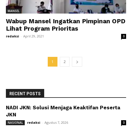
MANSEL
Wabup Mansel Ingatkan Pimpinan OPD
Lihat Program Prioritas
redaksi
-
April 29, 2021
0
1
2
RECENT POSTS
NADI JKN: Solusi Menjaga Keaktifan Peserta
JKN
redaksi
-
Agustus 7, 2026
NASIONAL
0