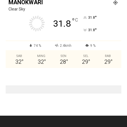
MANOKWARI
Clear Sky
°
31.8
°
C
31.8
°
31.8
74 %
2.4kmh
9 %
SAB
MING
SEN
SEL
RAB
32
°
32
°
28
°
29
°
29
°