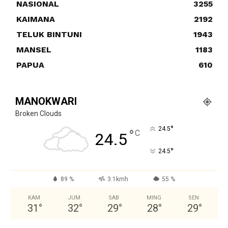
NASIONAL
3255
KAIMANA
2192
TELUK BINTUNI
1943
MANSEL
1183
PAPUA
610
MANOKWARI
Broken Clouds
°
24.5
°
C
24.5
°
24.5
89 %
3.1kmh
55 %
KAM
JUM
SAB
MING
SEN
31
°
32
°
29
°
28
°
29
°