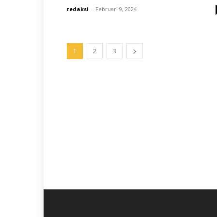
redaksi
-
Februari 9, 2024
1
2
3