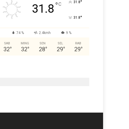
°
31.8
°
C
31.8
°
31.8
74 %
2.4kmh
9 %
SAB
MING
SEN
SEL
RAB
32
°
32
°
28
°
29
°
29
°