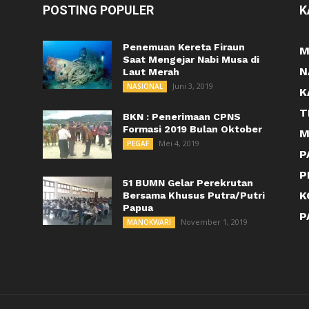
POSTING POPULER
K
Penemuan Kereta Firaun
M
Saat Mengejar Nabi Musa di
N
Laut Merah
Juni 3, 2019
NASIONAL
K
T
BKN : Penerimaan CPNS
Formasi 2019 Bulan Oktober
M
Mei 4, 2019
PEGAF
P
P
51 BUMN Gelar Perekrutan
K
Bersama Khusus Putra/Putri
Papua
P
November 1, 2019
MANOKWARI