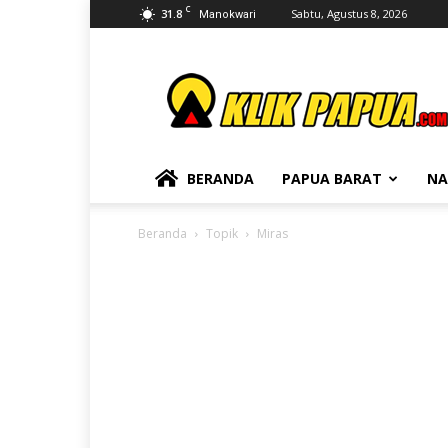
C
31.8
Sabtu, Agustus 8, 2026
Manokwari
KLIKPAPUA
BERANDA
PAPUA BARAT
NA
Beranda
Topik
Miras