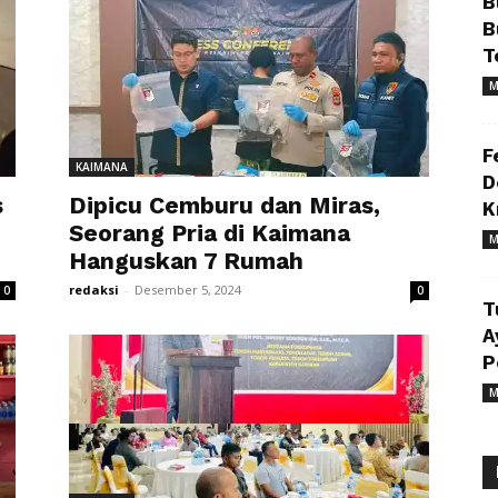
B
B
T
M
F
KAIMANA
D
s
Dipicu Cemburu dan Miras,
K
Seorang Pria di Kaimana
M
Hanguskan 7 Rumah
redaksi
-
Desember 5, 2024
0
0
T
A
P
M