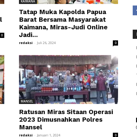
KAIMANA
Tatap Muka Kapolda Papua
l
Barat Bersama Masyarakat
Kaimana, Miras-Judi Online
Jadi...
0
redaksi
-
Juli 26, 2024
0
MANSEL
Ratusan Miras Sitaan Operasi
2023 Dimusnahkan Polres
Mansel
redaksi
-
Januari 1, 2024
0