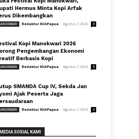
uka Festival Kopi Manokwari,
upati Hermus Minta Kopi Arfak
erus Dikembangkan
Redaktur KlikPapua
-
Agustus 7, 2026
ANOKWARI
0
estival Kopi Manokwari 2026
orong Pengembangan Ekonomi
reatif Berbasis Kopi
Redaktur KlikPapua
-
Agustus 7, 2026
ANOKWARI
0
utup SMANDA Cup IV, Sekda Jan
yomi Ajak Peserta Jaga
ersaudaraan
Redaktur KlikPapua
-
Agustus 7, 2026
ANOKWARI
0
MEDIA SOSIAL KAMI