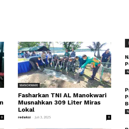
N
P
N
MANOKWARI
P
Fasharkan TNI AL Manokwari
P
an
Musnahkan 309 Liter Miras
B
Lokal
N
redaksi
-
Juli 3, 2025
0
0