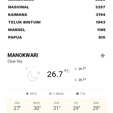
NASIONAL
3257
KAIMANA
2194
TELUK BINTUNI
1943
MANSEL
1185
PAPUA
610
MANOKWARI
Clear Sky
°
26.7
°
C
26.7
°
26.7
89 %
1.6kmh
7 %
SAB
MING
SEN
SEL
RAB
27
°
30
°
31
°
29
°
29
°