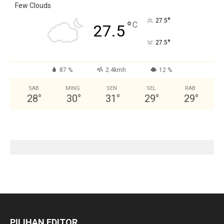
Few Clouds
°
27.5
°
C
27.5
°
27.5
87 %
2.4kmh
12 %
SAB
MING
SEN
SEL
RAB
28
°
30
°
31
°
29
°
29
°
PILIHAN EDITOR