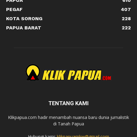
PAPUA
610
PEGAF
407
KOTA SORONG
228
PAPUA BARAT
222
TENTANG KAMI
Klikpapua.com hadir menambah nuansa baru dunia jurnalistik
di Tanah Papua
Hubungi kami:
klikpapuamkw@gmail.com