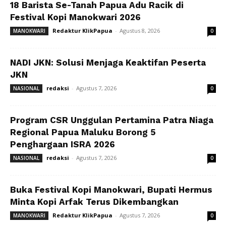
18 Barista Se-Tanah Papua Adu Racik di
Festival Kopi Manokwari 2026
Redaktur KlikPapua
-
Agustus 8, 2026
MANOKWARI
0
NADI JKN: Solusi Menjaga Keaktifan Peserta
JKN
redaksi
-
Agustus 7, 2026
NASIONAL
0
Program CSR Unggulan Pertamina Patra Niaga
Regional Papua Maluku Borong 5
Penghargaan ISRA 2026
redaksi
-
Agustus 7, 2026
NASIONAL
0
Buka Festival Kopi Manokwari, Bupati Hermus
Minta Kopi Arfak Terus Dikembangkan
Redaktur KlikPapua
-
Agustus 7, 2026
MANOKWARI
0