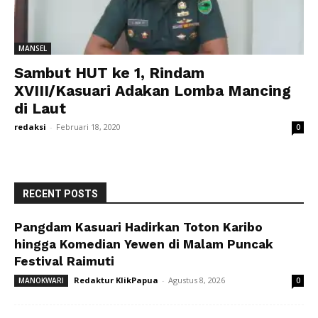
MANSEL
Sambut HUT ke 1, Rindam
XVIII/Kasuari Adakan Lomba Mancing
di Laut
redaksi
-
Februari 18, 2020
0
RECENT POSTS
Pangdam Kasuari Hadirkan Toton Karibo
hingga Komedian Yewen di Malam Puncak
Festival Raimuti
Redaktur KlikPapua
-
Agustus 8, 2026
MANOKWARI
0