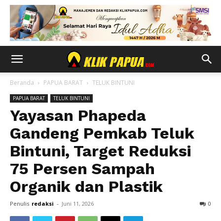
Beranda
PAPUA BARAT
TELUK BINTUNI
PAPUA BARAT
TELUK BINTUNI
Yayasan Phapeda
Gandeng Pemkab Teluk
Bintuni, Target Reduksi
75 Persen Sampah
Organik dan Plastik
Penulis
redaksi
-
Juni 11, 2026
0