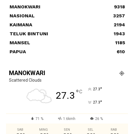
MANOKWARI
9318
NASIONAL
3257
KAIMANA
2194
TELUK BINTUNI
1943
MANSEL
1185
PAPUA
610
MANOKWARI
Scattered Clouds
°
27.3
°
C
27.3
°
27.3
71 %
1.6kmh
26 %
SAB
MING
SEN
SEL
RAB