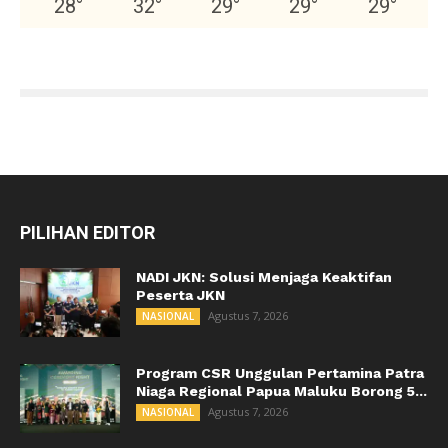
28
°
32
°
29
°
29
°
29
°
PILIHAN EDITOR
NADI JKN: Solusi Menjaga Keaktifan
Peserta JKN
Agustus 7, 2026
NASIONAL
Program CSR Unggulan Pertamina Patra
Niaga Regional Papua Maluku Borong 5...
Agustus 7, 2026
NASIONAL