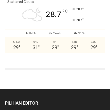
Scattered Clouds
°
28.7
°
C
28.7
°
28.7
84 %
2kmh
30 %
MING
SEN
SEL
RAB
KAM
29
°
31
°
29
°
29
°
29
°
PILIHAN EDITOR