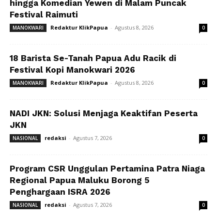
hingga Komedian Yewen di Malam Puncak
Festival Raimuti
Redaktur KlikPapua
-
Agustus 8, 2026
MANOKWARI
0
18 Barista Se-Tanah Papua Adu Racik di
Festival Kopi Manokwari 2026
Redaktur KlikPapua
-
Agustus 8, 2026
MANOKWARI
0
NADI JKN: Solusi Menjaga Keaktifan Peserta
JKN
redaksi
-
Agustus 7, 2026
NASIONAL
0
Program CSR Unggulan Pertamina Patra Niaga
Regional Papua Maluku Borong 5
Penghargaan ISRA 2026
redaksi
-
Agustus 7, 2026
NASIONAL
0