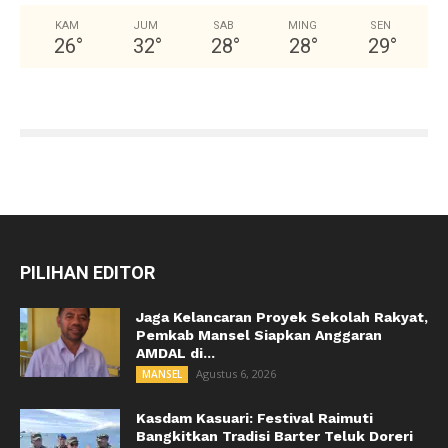
KAM
JUM
SAB
MING
SEN
26
°
32
°
28
°
28
°
29
°
PILIHAN EDITOR
Jaga Kelancaran Proyek Sekolah Rakyat,
Pemkab Mansel Siapkan Anggaran
AMDAL di...
Agustus 6, 2026
MANSEL
Kasdam Kasuari: Festival Raimuti
Bangkitkan Tradisi Barter Teluk Doreri