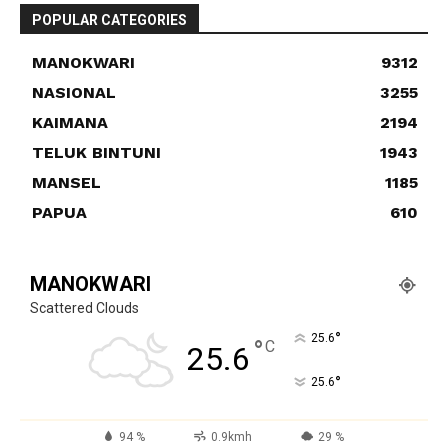
POPULAR CATEGORIES
MANOKWARI
9312
NASIONAL
3255
KAIMANA
2194
TELUK BINTUNI
1943
MANSEL
1185
PAPUA
610
MANOKWARI
Scattered Clouds
°
25.6
°
C
25.6
°
25.6
94 %
0.9kmh
29 %