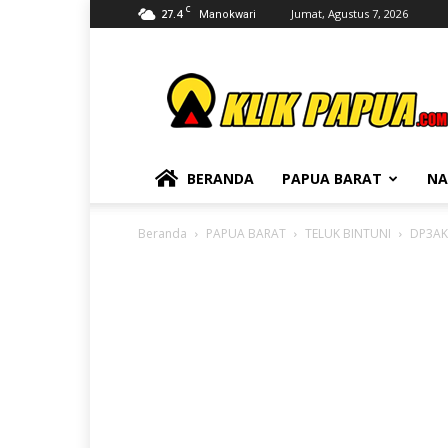
C
27.4
Jumat, Agustus 7, 2026
Manokwari
KLIKPAPUA
BERANDA
PAPUA BARAT
NA
Beranda
PAPUA BARAT
TELUK BINTUNI
DP3AKB