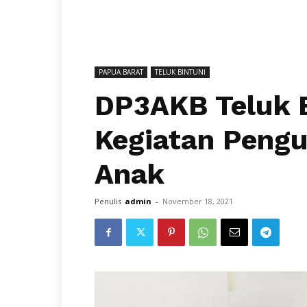
PAPUA BARAT
TELUK BINTUNI
DP3AKB Teluk B
Kegiatan Peng
Anak
Penulis
admin
-
November 18, 2021