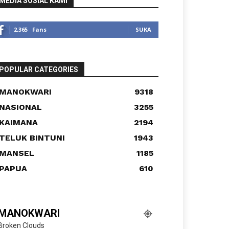
MEDIA SOSIAL KAMI
2,365
Fans
SUKA
POPULAR CATEGORIES
MANOKWARI
9318
NASIONAL
3255
KAIMANA
2194
TELUK BINTUNI
1943
MANSEL
1185
PAPUA
610
MANOKWARI
Broken Clouds