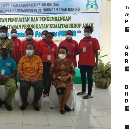
T
A
P
M
G
R
R
M
B
H
D
M