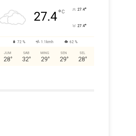
°
27.4
°
C
27.4
°
27.4
72 %
1.1kmh
62 %
JUM
SAB
MING
SEN
SEL
28
°
32
°
29
°
29
°
28
°