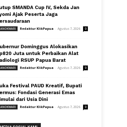
utup SMANDA Cup IV, Sekda Jan
yomi Ajak Peserta Jaga
ersaudaraan
Redaktur KlikPapua
-
Agustus 7, 2026
ANOKWARI
0
ubernur Dominggus Alokasikan
p820 Juta untuk Perbaikan Alat
adiologi RSUP Papua Barat
Redaktur KlikPapua
-
Agustus 7, 2026
ANOKWARI
0
uka Festival PAUD Kreatif, Bupati
ermus: Fondasi Generasi Emas
imulai dari Usia Dini
Redaktur KlikPapua
-
Agustus 7, 2026
ANOKWARI
0