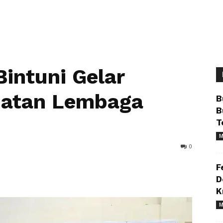
intuni Gelar
uatan Lembaga
B
B
T
M
0
F
D
K
M