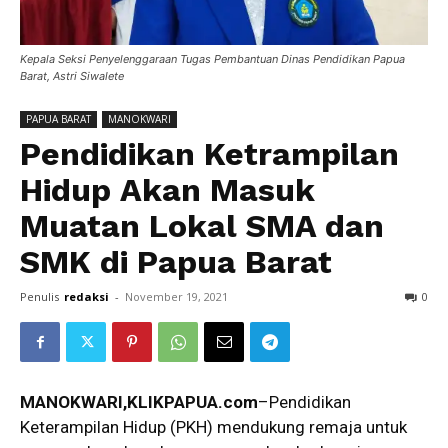
Kepala Seksi Penyelenggaraan Tugas Pembantuan Dinas Pendidikan Papua
Barat, Astri Siwalete
PAPUA BARAT
MANOKWARI
Pendidikan Ketrampilan
Hidup Akan Masuk
Muatan Lokal SMA dan
SMK di Papua Barat
Penulis
redaksi
-
November 19, 2021
0
MANOKWARI,KLIKPAPUA.com
–Pendidikan
Keterampilan Hidup (PKH) mendukung remaja untuk