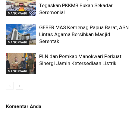
Tegaskan PKKMB Bukan Sekadar
Seremonial
MANOKWARI
GEBER MAS Kemenag Papua Barat, ASN
Lintas Agama Bersihkan Masjid
Serentak
MANOKWARI
PLN dan Pemkab Manokwari Perkuat
Sinergi Jamin Ketersediaan Listrik
MANOKWARI
Komentar Anda