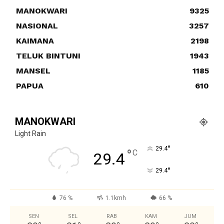
MANOKWARI
9325
NASIONAL
3257
KAIMANA
2198
TELUK BINTUNI
1943
MANSEL
1185
PAPUA
610
MANOKWARI
Light Rain
°
29.4
°
C
29.4
°
29.4
76 %
1.1kmh
66 %
SEN
SEL
RAB
KAM
JUM