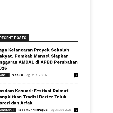
RECENT POSTS
aga Kelancaran Proyek Sekolah
akyat, Pemkab Mansel Siapkan
nggaran AMDAL di APBD Perubahan
026
redaksi
-
Agustus 6, 2026
ANSEL
0
asdam Kasuari: Festival Raimuti
angkitkan Tradisi Barter Teluk
oreri dan Arfak
Redaktur KlikPapua
-
Agustus 6, 2026
ANOKWARI
0