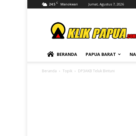
C
24.5
Jumat, Agustus 7, 2026
Manokwari
KLIKPAPUA
BERANDA
PAPUA BARAT
NA
Beranda
Topik
DP3AKB Teluk Bintuni