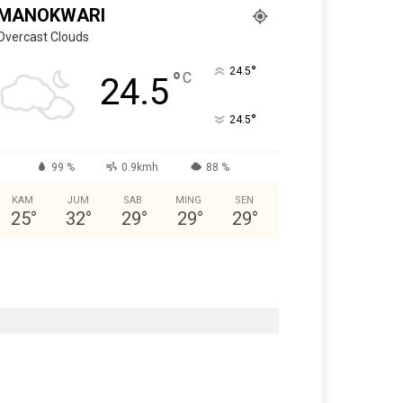
MANOKWARI
Overcast Clouds
°
24.5
°
C
24.5
°
24.5
99 %
0.9kmh
88 %
KAM
JUM
SAB
MING
SEN
25
°
32
°
29
°
29
°
29
°