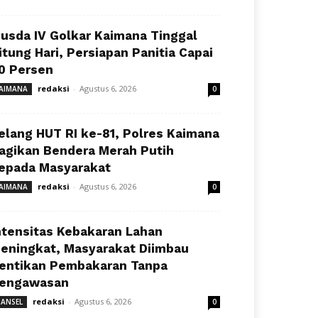
usda IV Golkar Kaimana Tinggal
itung Hari, Persiapan Panitia Capai
0 Persen
redaksi
-
Agustus 6, 2026
AIMANA
0
elang HUT RI ke-81, Polres Kaimana
agikan Bendera Merah Putih
epada Masyarakat
redaksi
-
Agustus 6, 2026
AIMANA
0
ntensitas Kebakaran Lahan
eningkat, Masyarakat Diimbau
entikan Pembakaran Tanpa
engawasan
redaksi
-
Agustus 6, 2026
ANSEL
0