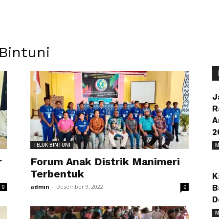
Bintuni
J
R
A
2
TELUK BINTUNI
M
r
Forum Anak Distrik Manimeri
Terbentuk
K
admin
-
Desember 9, 2022
B
0
0
D
M