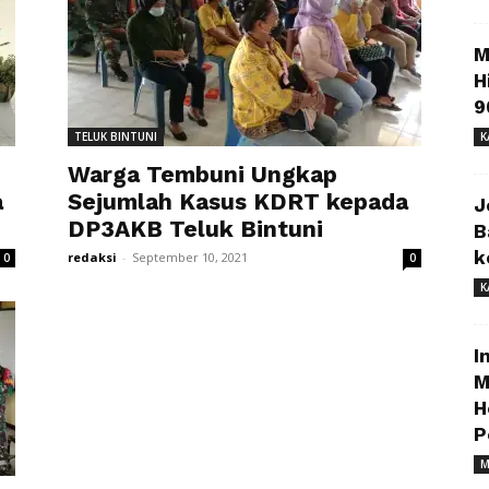
M
H
9
TELUK BINTUNI
K
Warga Tembuni Ungkap
a
Sejumlah Kasus KDRT kepada
J
DP3AKB Teluk Bintuni
B
k
redaksi
-
September 10, 2021
0
0
K
I
M
H
P
M