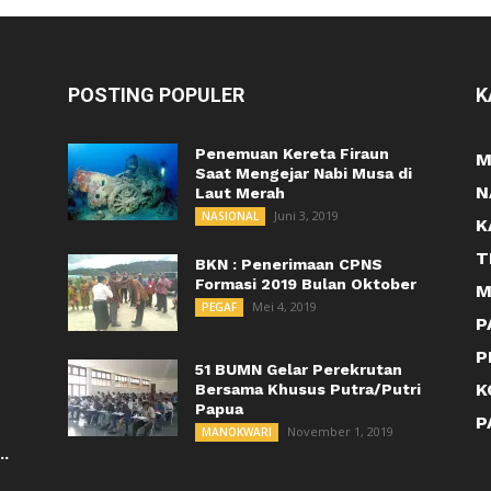
POSTING POPULER
K
Penemuan Kereta Firaun
M
Saat Mengejar Nabi Musa di
N
Laut Merah
Juni 3, 2019
NASIONAL
K
T
BKN : Penerimaan CPNS
Formasi 2019 Bulan Oktober
M
Mei 4, 2019
PEGAF
P
P
51 BUMN Gelar Perekrutan
K
Bersama Khusus Putra/Putri
Papua
P
November 1, 2019
MANOKWARI
..