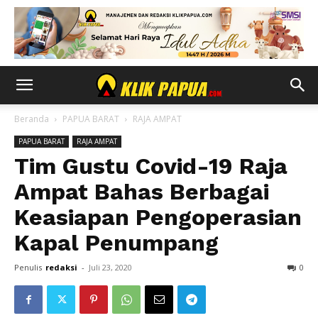
Beranda
PAPUA BARAT
RAJA AMPAT
PAPUA BARAT
RAJA AMPAT
Tim Gustu Covid-19 Raja
Ampat Bahas Berbagai
Keasiapan Pengoperasian
Kapal Penumpang
Penulis
redaksi
-
Juli 23, 2020
0