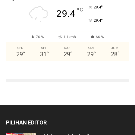
°
29.4
°
C
29.4
°
29.4
76 %
1.1kmh
66 %
SEN
SEL
RAB
KAM
JUM
29
°
31
°
29
°
29
°
28
°
PILIHAN EDITOR