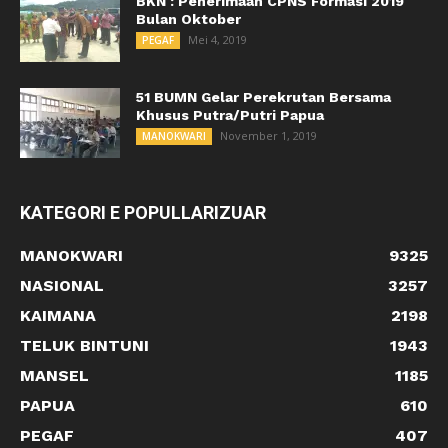
BKN : Penerimaan CPNS Formasi 2019
Bulan Oktober
Mei 4, 2019
PEGAF
51 BUMN Gelar Perekrutan Bersama
Khusus Putra/Putri Papua
November 1, 2019
MANOKWARI
KATEGORI E POPULLARIZUAR
MANOKWARI
9325
NASIONAL
3257
KAIMANA
2198
TELUK BINTUNI
1943
MANSEL
1185
PAPUA
610
PEGAF
407