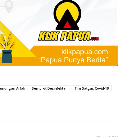
unungan Arfak
Semprot Desinfektan
Tim Satgas Covid-19