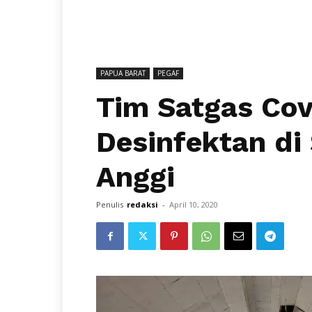
PAPUA BARAT
PEGAF
Tim Satgas Co
Desinfektan di 
Anggi
Penulis
redaksi
-
April 10, 2020