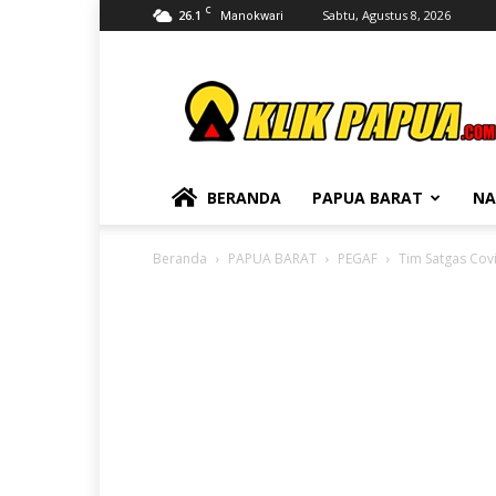
C
26.1
Sabtu, Agustus 8, 2026
Manokwari
KLIKPAPUA
BERANDA
PAPUA BARAT
NA
Beranda
PAPUA BARAT
PEGAF
Tim Satgas Covi