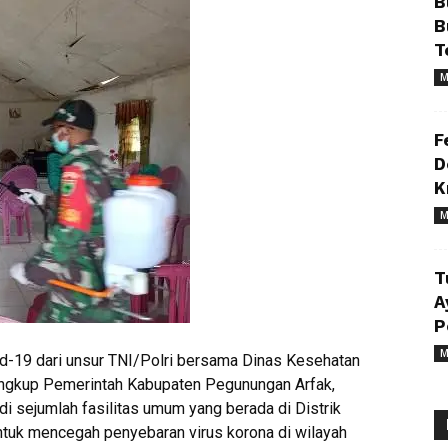
B
B
T
M
F
D
K
M
T
A
P
M
d-19 dari unsur TNI/Polri bersama Dinas Kesehatan
lingkup Pemerintah Kabupaten Pegunungan Arfak,
i sejumlah fasilitas umum yang berada di Distrik
untuk mencegah penyebaran virus korona di wilayah