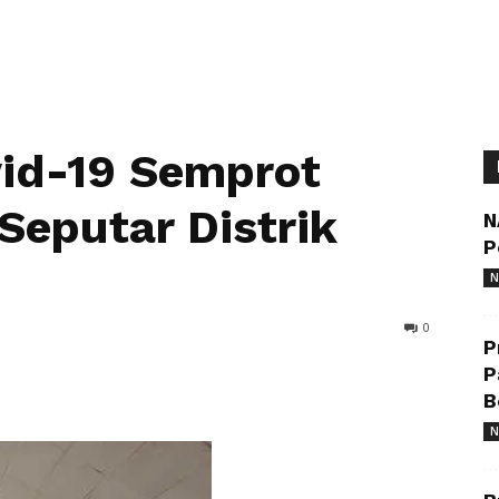
vid-19 Semprot
Seputar Distrik
N
P
N
0
P
P
B
N