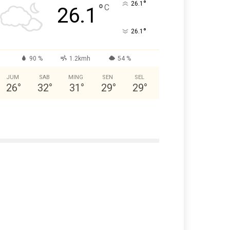
°
26.1
°
C
26.1
°
26.1
90 %
1.2kmh
54 %
JUM
SAB
MING
SEN
SEL
26
°
32
°
31
°
29
°
29
°