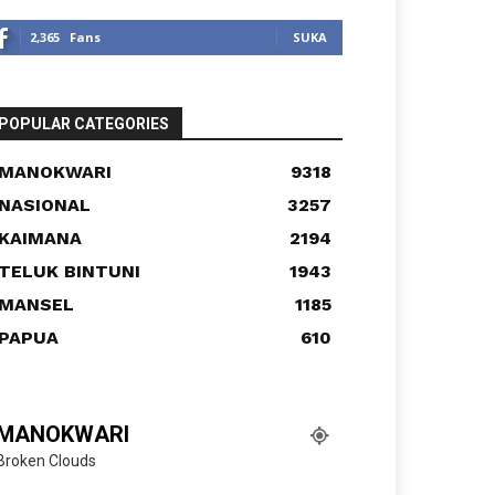
2,365
Fans
SUKA
POPULAR CATEGORIES
MANOKWARI
9318
NASIONAL
3257
KAIMANA
2194
TELUK BINTUNI
1943
MANSEL
1185
PAPUA
610
MANOKWARI
Broken Clouds