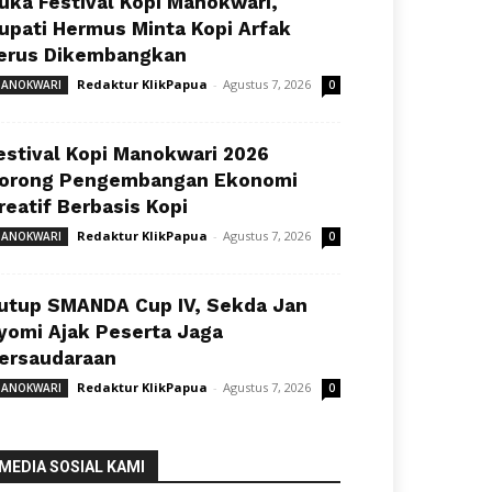
uka Festival Kopi Manokwari,
upati Hermus Minta Kopi Arfak
erus Dikembangkan
Redaktur KlikPapua
-
Agustus 7, 2026
ANOKWARI
0
estival Kopi Manokwari 2026
orong Pengembangan Ekonomi
reatif Berbasis Kopi
Redaktur KlikPapua
-
Agustus 7, 2026
ANOKWARI
0
utup SMANDA Cup IV, Sekda Jan
yomi Ajak Peserta Jaga
ersaudaraan
Redaktur KlikPapua
-
Agustus 7, 2026
ANOKWARI
0
MEDIA SOSIAL KAMI