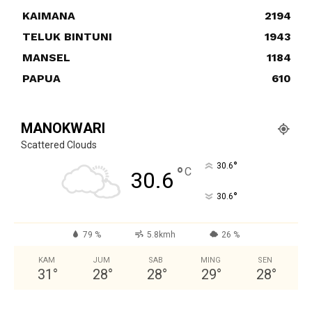
KAIMANA
2194
TELUK BINTUNI
1943
MANSEL
1184
PAPUA
610
MANOKWARI
Scattered Clouds
°
30.6
°
C
30.6
°
30.6
79 %
5.8kmh
26 %
KAM
JUM
SAB
MING
SEN
31
°
28
°
28
°
29
°
28
°