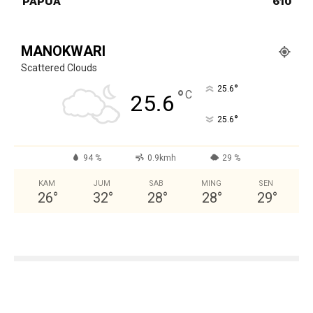
PAPUA
610
MANOKWARI
Scattered Clouds
°
25.6
°
C
25.6
°
25.6
94 %
0.9kmh
29 %
KAM
JUM
SAB
MING
SEN
26
°
32
°
28
°
28
°
29
°