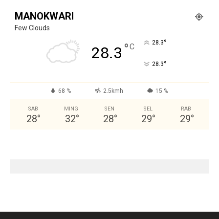
MANOKWARI
Few Clouds
°
28.3
°
C
28.3
°
28.3
68 %
2.5kmh
15 %
SAB
MING
SEN
SEL
RAB
28
°
32
°
28
°
29
°
29
°