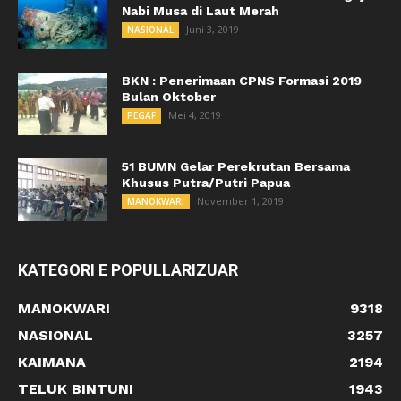
Nabi Musa di Laut Merah
Juni 3, 2019
NASIONAL
BKN : Penerimaan CPNS Formasi 2019
Bulan Oktober
Mei 4, 2019
PEGAF
51 BUMN Gelar Perekrutan Bersama
Khusus Putra/Putri Papua
November 1, 2019
MANOKWARI
KATEGORI E POPULLARIZUAR
MANOKWARI
9318
NASIONAL
3257
KAIMANA
2194
TELUK BINTUNI
1943