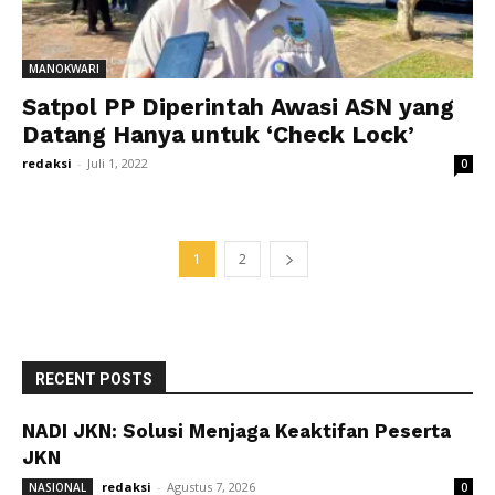
MANOKWARI
Satpol PP Diperintah Awasi ASN yang
Datang Hanya untuk ‘Check Lock’
redaksi
-
Juli 1, 2022
0
1
2
RECENT POSTS
NADI JKN: Solusi Menjaga Keaktifan Peserta
JKN
redaksi
-
Agustus 7, 2026
NASIONAL
0