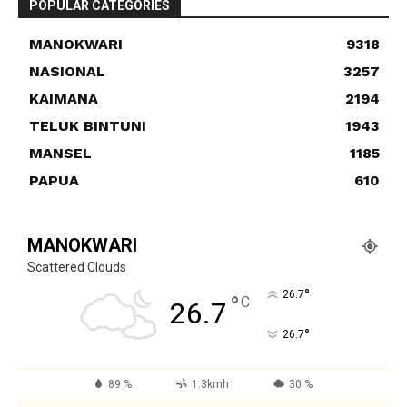
POPULAR CATEGORIES
MANOKWARI
9318
NASIONAL
3257
KAIMANA
2194
TELUK BINTUNI
1943
MANSEL
1185
PAPUA
610
MANOKWARI
Scattered Clouds
°
26.7
°
C
26.7
°
26.7
89 %
1.3kmh
30 %