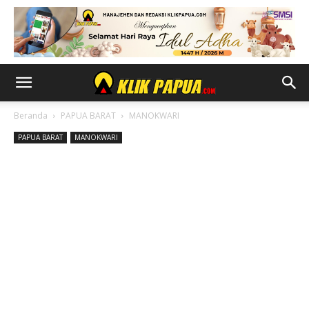
Beranda
PAPUA BARAT
MANOKWARI
PAPUA BARAT
MANOKWARI