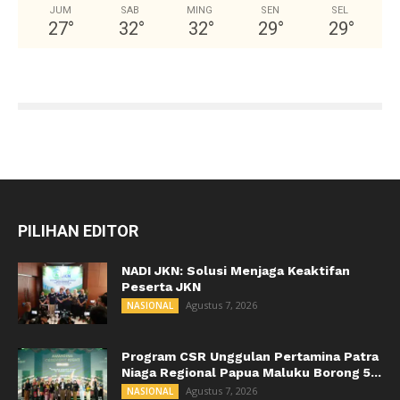
JUM
SAB
MING
SEN
SEL
27
°
32
°
32
°
29
°
29
°
PILIHAN EDITOR
NADI JKN: Solusi Menjaga Keaktifan
Peserta JKN
Agustus 7, 2026
NASIONAL
Program CSR Unggulan Pertamina Patra
Niaga Regional Papua Maluku Borong 5...
Agustus 7, 2026
NASIONAL