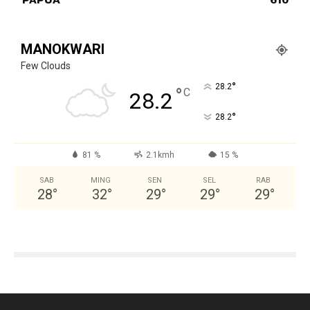
MANOKWARI
Few Clouds
°
28.2
°
C
28.2
°
28.2
81 %
2.1kmh
15 %
SAB
MING
SEN
SEL
RAB
28
°
32
°
29
°
29
°
29
°