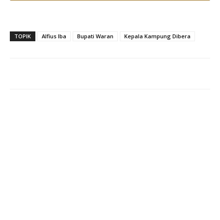
TOPIK
Alfius Iba
Bupati Waran
Kepala Kampung Dibera