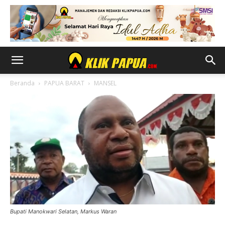
Beranda
PAPUA BARAT
MANSEL
Bupati Manokwari Selatan, Markus Waran