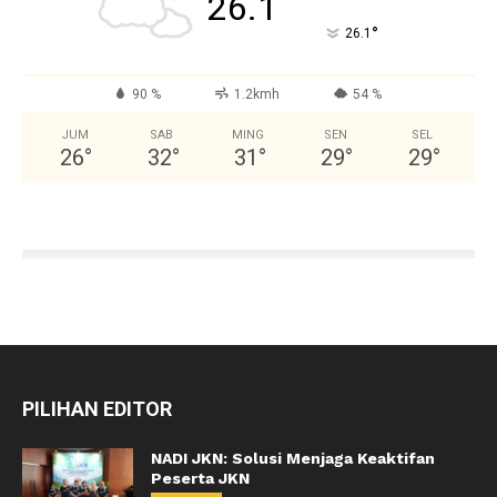
26.1
°
26.1
90 %
1.2kmh
54 %
JUM
SAB
MING
SEN
SEL
26
°
32
°
31
°
29
°
29
°
PILIHAN EDITOR
NADI JKN: Solusi Menjaga Keaktifan
Peserta JKN