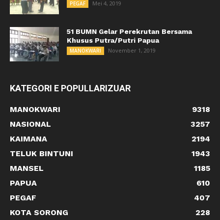
Mei 4, 2019
PEGAF
51 BUMN Gelar Perekrutan Bersama
Khusus Putra/Putri Papua
November 1, 2019
MANOKWARI
KATEGORI E POPULLARIZUAR
MANOKWARI
9318
NASIONAL
3257
KAIMANA
2194
TELUK BINTUNI
1943
MANSEL
1185
PAPUA
610
PEGAF
407
KOTA SORONG
228