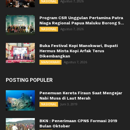
Agustus 7, 2026
NASIONAL
Program CSR Unggulan Pertamina Patra
Niaga Regional Papua Maluku Borong 5...
Agustus 7, 2026
NASIONAL
Buka Festival Kopi Manokwari, Bupati
Hermus Minta Kopi Arfak Terus
Dikembangkan
Agustus 7, 2026
MANOKWARI
POSTING POPULER
Penemuan Kereta Firaun Saat Mengejar
Nabi Musa di Laut Merah
Juni 3, 2019
NASIONAL
BKN : Penerimaan CPNS Formasi 2019
Bulan Oktober