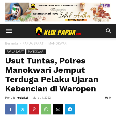
Beranda
PAPUA BARAT
MANOKWARI
PAPUA BARAT
MANOKWARI
Usut Tuntas, Polres
Manokwari Jemput
Terduga Pelaku Ujaran
Kebencian di Waropen
Penulis
redaksi
-
Maret 1, 2022
0