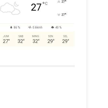
°
27
°
C
27
°
27
86 %
0.6kmh
40 %
JUM
SAB
MING
SEN
SEL
27
°
32
°
32
°
29
°
29
°