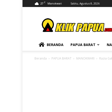
C
27
Sabtu, Agustus 8, 2026
Manokwari
KLIKPAPUA
BERANDA
PAPUA BARAT
NA
Beranda
PAPUA BARAT
MANOKWARI
Razia Ga