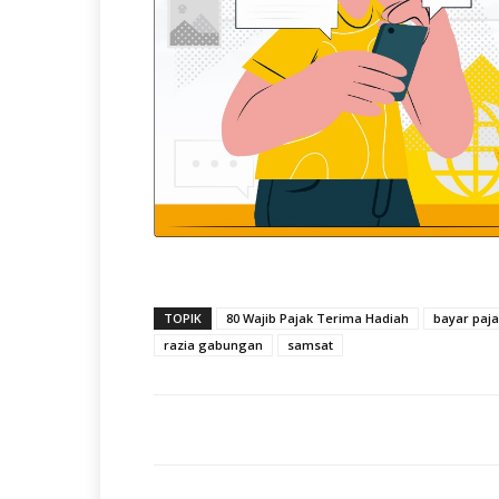
TOPIK
80 Wajib Pajak Terima Hadiah
bayar paj
razia gabungan
samsat