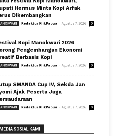
uka Festival Kopi Manokwari,
upati Hermus Minta Kopi Arfak
erus Dikembangkan
Redaktur KlikPapua
-
Agustus 7, 2026
ANOKWARI
0
estival Kopi Manokwari 2026
orong Pengembangan Ekonomi
reatif Berbasis Kopi
Redaktur KlikPapua
-
Agustus 7, 2026
ANOKWARI
0
utup SMANDA Cup IV, Sekda Jan
yomi Ajak Peserta Jaga
ersaudaraan
Redaktur KlikPapua
-
Agustus 7, 2026
ANOKWARI
0
MEDIA SOSIAL KAMI