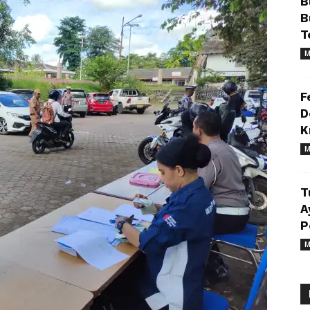
B
B
T
M
F
D
K
M
T
A
P
M