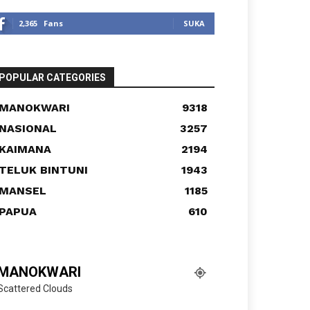
2,365
Fans
SUKA
POPULAR CATEGORIES
MANOKWARI
9318
NASIONAL
3257
KAIMANA
2194
TELUK BINTUNI
1943
MANSEL
1185
PAPUA
610
MANOKWARI
Scattered Clouds