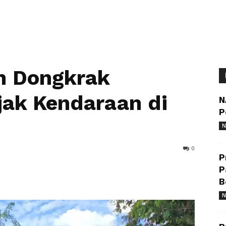
n Dongkrak
ak Kendaraan di
N
P
N
0
P
P
B
N