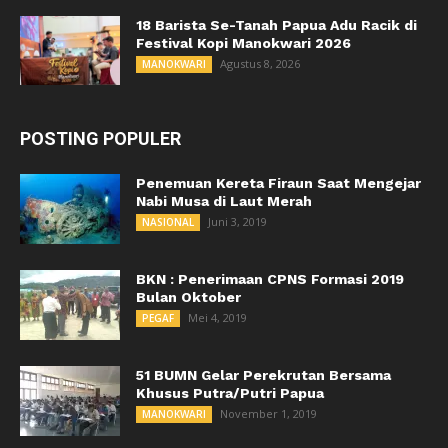
18 Barista Se-Tanah Papua Adu Racik di
Festival Kopi Manokwari 2026
Agustus 8, 2026
MANOKWARI
POSTING POPULER
Penemuan Kereta Firaun Saat Mengejar
Nabi Musa di Laut Merah
Juni 3, 2019
NASIONAL
BKN : Penerimaan CPNS Formasi 2019
Bulan Oktober
Mei 4, 2019
PEGAF
51 BUMN Gelar Perekrutan Bersama
Khusus Putra/Putri Papua
November 1, 2019
MANOKWARI