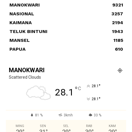
MANOKWARI
9321
NASIONAL
3257
KAIMANA
2194
TELUK BINTUNI
1943
MANSEL
1185
PAPUA
610
MANOKWARI
Scattered Clouds
°
28.1
°
C
28.1
°
28.1
81 %
3kmh
33 %
MING
SEN
SEL
RAB
KAM