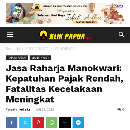
Beranda
PAPUA BARAT
MANOKWARI
PAPUA BARAT
MANOKWARI
Jasa Raharja Manokwari:
Kepatuhan Pajak Rendah,
Fatalitas Kecelakaan
Meningkat
Penulis
redaksi
-
Juli 29, 2025
0