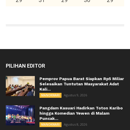
29
°
31
°
29
°
30
°
29
°
PILIHAN EDITOR
Pemprov Papua Barat Siapkan Rp5 Miliar
Selesaikan Tuntutan Masyarakat Adat
Kali...
Agustus 9, 2026
MANOKWARI
Pangdam Kasuari Hadirkan Toton Karibo
hingga Komedian Yewen di Malam
Puncak...
Agustus 8, 2026
MANOKWARI