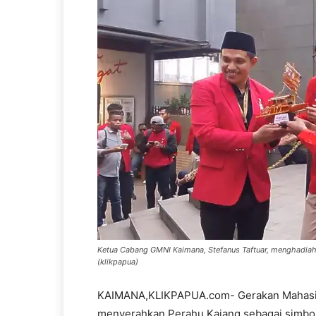
Ketua Cabang GMNI Kaimana, Stefanus Taftuar, menghadiah
(klikpapua)
KAIMANA,KLIKPAPUA.com- Gerakan Mahasis
menyerahkan Perahu Kajang sebagai simbo