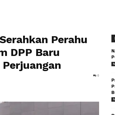
Serahkan Perahu
um DPP Baru
N
P
 Perjuangan
N
0
P
P
B
N