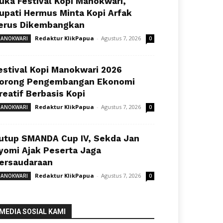
uka Festival Kopi Manokwari,
upati Hermus Minta Kopi Arfak
erus Dikembangkan
Redaktur KlikPapua
-
Agustus 7, 2026
ANOKWARI
0
estival Kopi Manokwari 2026
orong Pengembangan Ekonomi
reatif Berbasis Kopi
Redaktur KlikPapua
-
Agustus 7, 2026
ANOKWARI
0
utup SMANDA Cup IV, Sekda Jan
yomi Ajak Peserta Jaga
ersaudaraan
Redaktur KlikPapua
-
Agustus 7, 2026
ANOKWARI
0
MEDIA SOSIAL KAMI