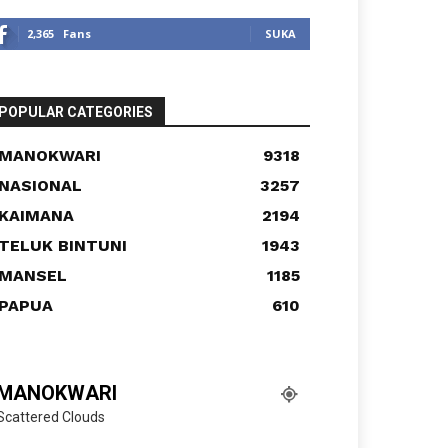
2,365
Fans
SUKA
POPULAR CATEGORIES
MANOKWARI
9318
NASIONAL
3257
KAIMANA
2194
TELUK BINTUNI
1943
MANSEL
1185
PAPUA
610
MANOKWARI
Scattered Clouds