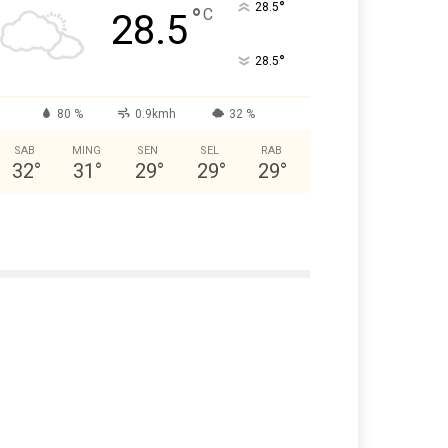
°
28.5
°
C
28.5
°
28.5
80 %
0.9kmh
32 %
SAB
MING
SEN
SEL
RAB
32
°
31
°
29
°
29
°
29
°