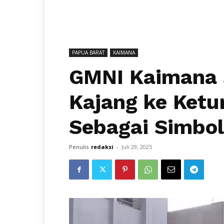
PAPUA BARAT
KAIMANA
GMNI Kaimana 
Kajang ke Ket
Sebagai Simbol
Penulis
redaksi
-
Juli 29, 2025