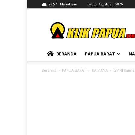
C
28.5
Sabtu, Agustus 8, 2026
Manokwari
KLIKPAPUA
BERANDA
PAPUA BARAT
NA
Beranda
PAPUA BARAT
KAIMANA
GMNI Kaiman