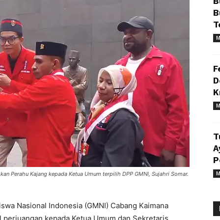
B
B
T
M
F
D
K
M
T
A
P
M
kan Perahu Kajang kepada Ketua Umum terpilih DPP GMNI, Sujahri Somar.
wa Nasional Indonesia (GMNI) Cabang Kaimana
l perjuangan kepada Ketua Umum dan Sekretaris