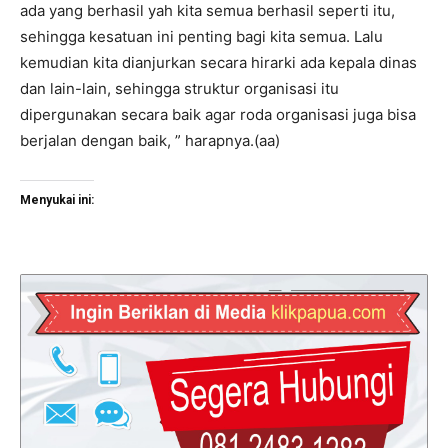
ada yang berhasil yah kita semua berhasil seperti itu,
sehingga kesatuan ini penting bagi kita semua. Lalu
kemudian kita dianjurkan secara hirarki ada kepala dinas
dan lain-lain, sehingga struktur organisasi itu
dipergunakan secara baik agar roda organisasi juga bisa
berjalan dengan baik, ” harapnya.(aa)
Menyukai ini: