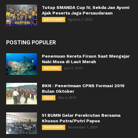
Tutup SMANDA Cup IV, Sekda Jan Ayomi
Ajak Peserta Jaga Persaudaraan
Agustus 7, 2026
MANOKWARI
POSTING POPULER
Penemuan Kereta Firaun Saat Mengejar
Nabi Musa di Laut Merah
Juni 3, 2019
NASIONAL
BKN : Penerimaan CPNS Formasi 2019
Bulan Oktober
Mei 4, 2019
PEGAF
51 BUMN Gelar Perekrutan Bersama
Khusus Putra/Putri Papua
November 1, 2019
MANOKWARI