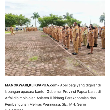
MANOKWARI,KLIKPAPUA.com-
Apel pagi yang digelar di
lapangan upacara kantor Gubernur Provinsi Papua barat di
Arfai dipimpin oleh Asisten II Bidang Perekonomian dan
Pembangunan
Melkias Werinussa, SE., MH, Senin