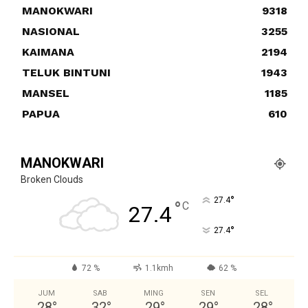
MANOKWARI
9318
NASIONAL
3255
KAIMANA
2194
TELUK BINTUNI
1943
MANSEL
1185
PAPUA
610
MANOKWARI
Broken Clouds
°
27.4
°
C
27.4
°
27.4
72 %
1.1kmh
62 %
JUM
SAB
MING
SEN
SEL
28
°
32
°
29
°
29
°
28
°