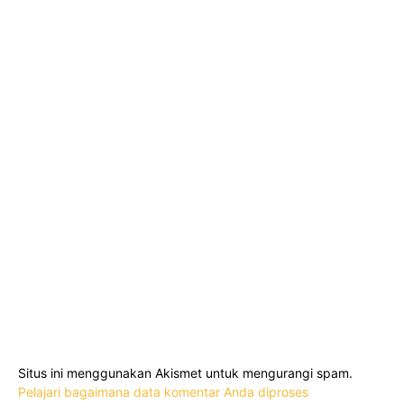
Situs ini menggunakan Akismet untuk mengurangi spam.
Pelajari bagaimana data komentar Anda diproses