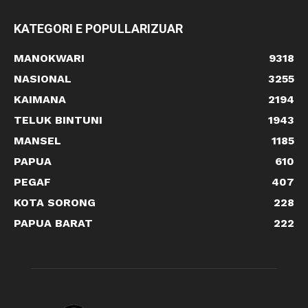
KATEGORI E POPULLARIZUAR
MANOKWARI
9318
NASIONAL
3255
KAIMANA
2194
TELUK BINTUNI
1943
MANSEL
1185
PAPUA
610
PEGAF
407
KOTA SORONG
228
PAPUA BARAT
222