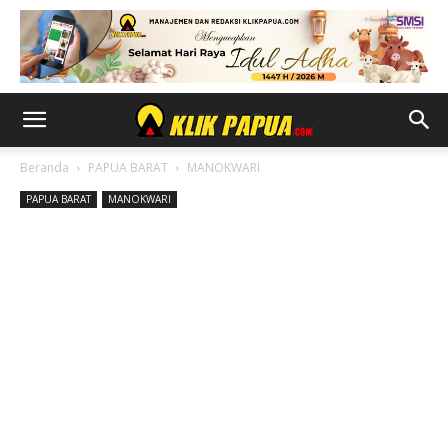
Beranda
PAPUA BARAT
MANOKWARI
PAPUA BARAT
MANOKWARI