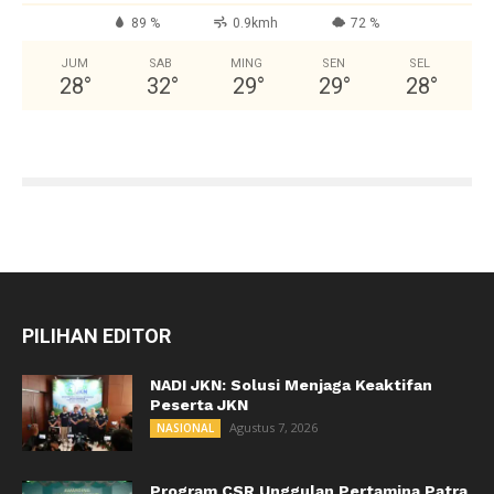
89 %
0.9kmh
72 %
JUM
SAB
MING
SEN
SEL
28
°
32
°
29
°
29
°
28
°
PILIHAN EDITOR
NADI JKN: Solusi Menjaga Keaktifan
Peserta JKN
Agustus 7, 2026
NASIONAL
Program CSR Unggulan Pertamina Patra