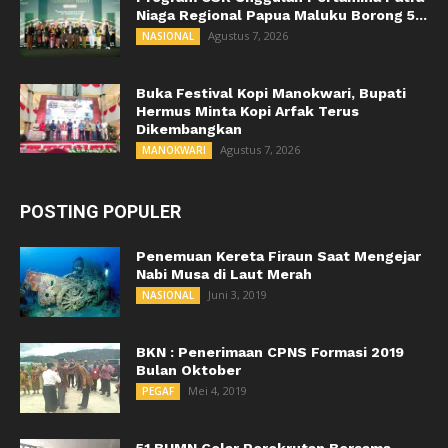
Niaga Regional Papua Maluku Borong 5...
Agustus 7, 2026
NASIONAL
Buka Festival Kopi Manokwari, Bupati
Hermus Minta Kopi Arfak Terus
Dikembangkan
Agustus 7, 2026
MANOKWARI
POSTING POPULER
Penemuan Kereta Firaun Saat Mengejar
Nabi Musa di Laut Merah
Juni 3, 2019
NASIONAL
BKN : Penerimaan CPNS Formasi 2019
Bulan Oktober
Mei 4, 2019
PEGAF
51 BUMN Gelar Perekrutan Bersama