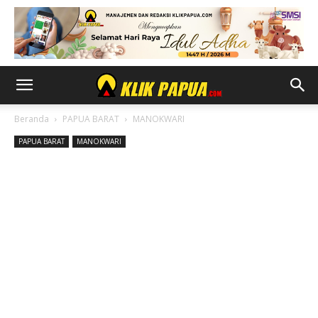
Beranda
PAPUA BARAT
MANOKWARI
PAPUA BARAT
MANOKWARI