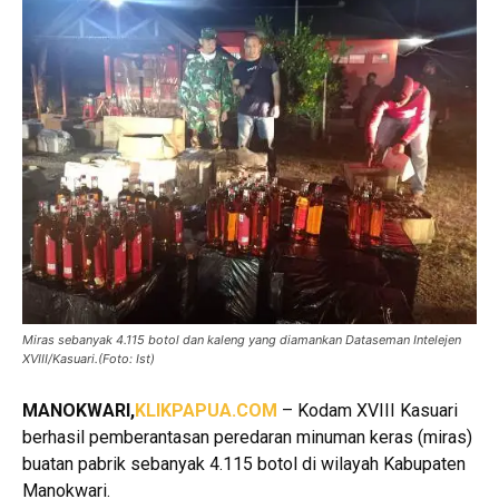
Miras sebanyak 4.115 botol dan kaleng yang diamankan Dataseman Intelejen
XVIII/Kasuari.(Foto: Ist)
MANOKWARI,
KLIKPAPUA.COM
– Kodam XVIII Kasuari
berhasil pemberantasan peredaran minuman keras (miras)
buatan pabrik sebanyak 4.115 botol di wilayah Kabupaten
Manokwari.