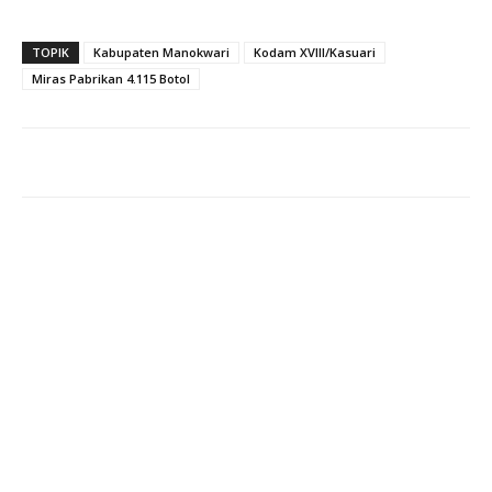
TOPIK
Kabupaten Manokwari
Kodam XVIII/Kasuari
Miras Pabrikan 4.115 Botol