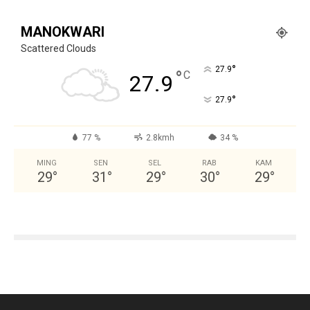
MANOKWARI
Scattered Clouds
°
27.9
°
C
27.9
°
27.9
77 %
2.8kmh
34 %
MING
SEN
SEL
RAB
KAM
29
°
31
°
29
°
30
°
29
°