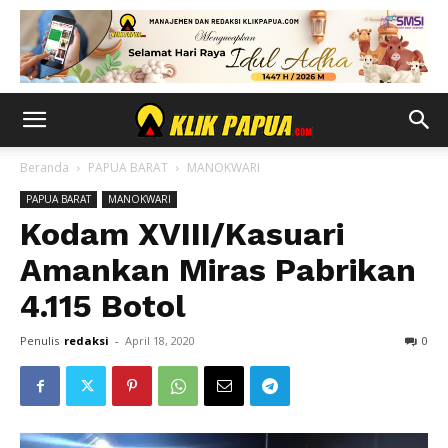
Beranda
PAPUA BARAT
MANOKWARI
PAPUA BARAT
MANOKWARI
Kodam XVIII/Kasuari
Amankan Miras Pabrikan
4.115 Botol
Penulis
redaksi
-
April 18, 2020
0