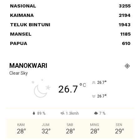
NASIONAL
3255
KAIMANA
2194
TELUK BINTUNI
1943
MANSEL
1185
PAPUA
610
MANOKWARI
Clear Sky
°
26.7
°
C
26.7
°
26.7
89 %
1.3kmh
7 %
KAM
JUM
SAB
MING
SEN
28
°
32
°
28
°
28
°
29
°