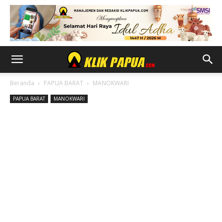
Beranda
PAPUA BARAT
MANOKWARI
PAPUA BARAT
MANOKWARI